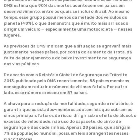
OMS estima que 90% das mortes acontecem em países em
desenvolvimento, entre os quais se inclui o Brasil. Ao mesmo
tempo, esse grupo possui menos da metade dos veículos do
planeta (48%), o que demonstra que é muito mais arriscado
dirigir um veículo — especialmente uma motocicleta — nesses
lugares.
As previsões da OMS indicam que a situação se agravará mais
justamente nesses países, por conta do aumento da frota, da
falta de planejamento e do baixo investimento na segurança
das vias públicas.
De acordo com o Relatório Global de Segurança no Trânsito
2013, publicado pela OMS recentemente, 88 países membros
conseguiram reduzir o número de vítimas fatais. Por outro
lado, esse número cresceu em 87 países.
A chave para a redução da mortalidade, segundo o relatório, é
garantir que os estados-membros adotem leis que cubram os
cinco principais fatores de risco: dirigir sob o efeito de álcool, o
excesso de velocidade, não uso do capacete, do cinto de
segurança e das cadeirinhas. Apenas 28 países, que abrigam
7% da população mundial, possuem leis abrangentes nesses
cinco fatores.