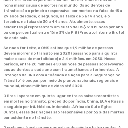
nona maior causa de mortes no mundo. Os acidentes de
trânsito são o primeiro responsável por mortes na faixa de 15 a
29 anos de idade; o segundo, na faixa de 5 a 14 anos; e o
terceiro, na faixa de 30 a 44 anos. Atualmente, esses
acidentes já representam um custo de US$ 518 bilhões por ano
ou um percentual entre 1% e 3% do PIB (Produto Interno Bruto)
de cada país.
Se nada for feito, a OMS estima que 1,9 milhão de pessoas
devem morrer no trânsito em 2020 (passando para a quinta
maior causa de mortalidade) e 2,4 milhões, em 2030. Nesse
período, entre 20 milhões e 50 milhões de pessoas sobreviverão
aos acidentes a cada ano com traumatismos e ferimentos. A
intenção da ONU com a “Década de Ação para a Segurança no
Trânsito” é poupar, por meio de planos nacionais, regionais e
mundial, cinco milhões de vidas até 2020.
O Brasil aparece em quinto lugar entre os países recordistas
em mortes no trânsito, precedido por Índia, China, EUA e Rússia
e seguido por Irã, México, Indonésia, África do Sul e Egito.
Juntas, essas dez nações são responsáveis por 62% das mortes
por acidente no trânsito.
O problema é mais grave nos países de média e baixa rendas. A