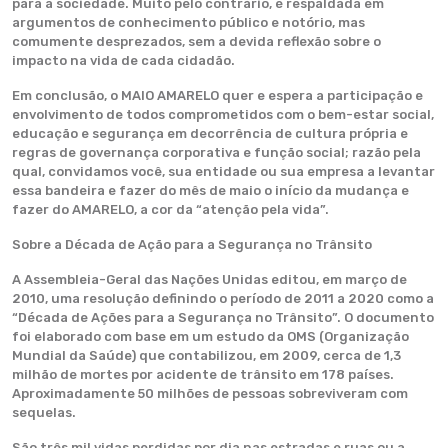
para a sociedade. Muito pelo contrário, é respaldada em
argumentos de conhecimento público e notório, mas
comumente desprezados, sem a devida reflexão sobre o
impacto na vida de cada cidadão.
Em conclusão, o MAIO AMARELO quer e espera a participação e
envolvimento de todos comprometidos com o bem-estar social,
educação e segurança em decorrência de cultura própria e
regras de governança corporativa e função social; razão pela
qual, convidamos você, sua entidade ou sua empresa a levantar
essa bandeira e fazer do mês de maio o início da mudança e
fazer do AMARELO, a cor da “atenção pela vida”.
Sobre a Década de Ação para a Segurança no Trânsito
A Assembleia-Geral das Nações Unidas editou, em março de
2010, uma resolução definindo o período de 2011 a 2020 como a
“Década de Ações para a Segurança no Trânsito”. O documento
foi elaborado com base em um estudo da OMS (Organização
Mundial da Saúde) que contabilizou, em 2009, cerca de 1,3
milhão de mortes por acidente de trânsito em 178 países.
Aproximadamente 50 milhões de pessoas sobreviveram com
sequelas.
São três mil vidas perdidas por dia nas estradas e ruas ou a