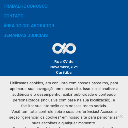
TRABALHE CONOSCO
CONTATO
ÁREA DO COLABORADOR
DEMANDAS JUDICIAIS
Rua XV de
Novembro, 621
Curitiba
CEP: 80020-310
Utilizamos cookies, em conjunto com nossos parceiros, para
aprimorar sua navegação em nosso site. Isso inclui analisar a
(41) 3320-
audiência e o desempenho, exibir publicidade e conteúdo
2929
personalizados (inclusive com base na sua localização), e
facilitar sua interação com nossas redes sociais.
Você tem total controle sobre suas preferências! Acesse a
seção "gerenciar os cookies" em nosso site para personalizar
suas escolhas a qualquer momento.