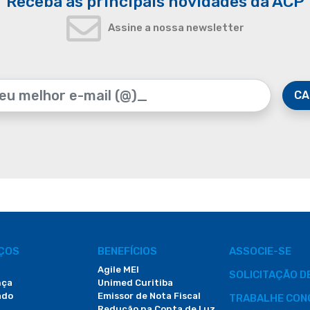
Receba as principais novidades da ACP
Assine a nossa newsletter
CA
IÇOS
BENEFÍCIOS
ASSOCIE-SE
Agile MEI
SOLICITAÇÃO 
nça
Unimed Curitiba
ado
Emissor de Nota Fiscal
TRABALHE CON
Redução na Conta de Luz