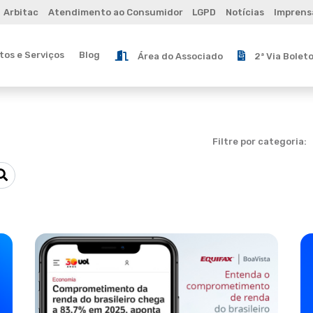
Arbitac
Atendimento ao Consumidor
LGPD
Notícias
Imprens
os e Serviços
Blog
Área do Associado
2ª Via Bolet
Filtre por categoria: