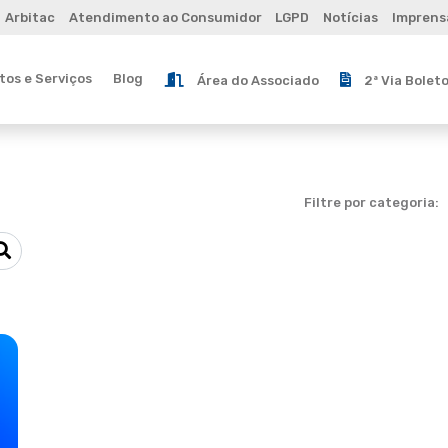
Arbitac
Atendimento ao Consumidor
LGPD
Notícias
Imprens
os e Serviços
Blog
Área do Associado
2ª Via Bolet
Filtre por categoria: