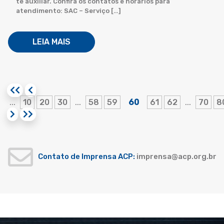
te auxiliar. Confira os contatos e horários para
atendimento: SAC – Serviço […]
LEIA MAIS
10
20
30
58
59
60
61
62
70
8
...
...
...
Contato de Imprensa ACP:
imprensa@acp.org.br