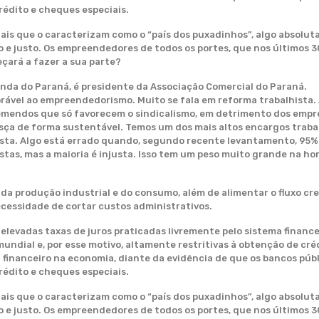
rédito e cheques especiais.
nais que o caracterizam como o “país dos puxadinhos”, algo absolu
e justo. Os empreendedores de todos os portes, que nos últimos 
ará a fazer a sua parte?
enda do Paraná, é presidente da Associação Comercial do Paraná.
rável ao empreendedorismo. Muito se fala em reforma trabalhista. 
remendos que só favorecem o sindicalismo, em detrimento dos empr
esça de forma sustentável. Temos um dos mais altos encargos traba
hista. Algo está errado quando, segundo recente levantamento, 95%
justas, mas a maioria é injusta. Isso tem um peso muito grande na h
da produção industrial e do consumo, além de alimentar o fluxo cr
cessidade de cortar custos administrativos.
levadas taxas de juros praticadas livremente pelo sistema financei
undial e, por esse motivo, altamente restritivas à obtenção de cr
financeiro na economia, diante da evidência de que os bancos públ
rédito e cheques especiais.
nais que o caracterizam como o “país dos puxadinhos”, algo absolu
e justo. Os empreendedores de todos os portes, que nos últimos 