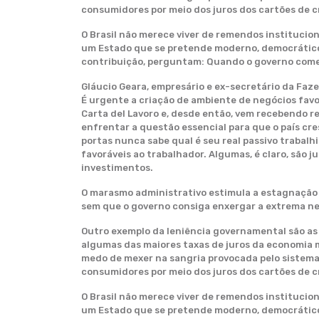
consumidores por meio dos juros dos cartões de c
O Brasil não merece viver de remendos institucio
um Estado que se pretende moderno, democrático 
contribuição, perguntam: Quando o governo começ
Gláucio Geara, empresário e ex-secretário da Faz
É urgente a criação de ambiente de negócios favo
Carta del Lavoro e, desde então, vem recebendo 
enfrentar a questão essencial para que o país cr
portas nunca sabe qual é seu real passivo trabal
favoráveis ao trabalhador. Algumas, é claro, são 
investimentos.
O marasmo administrativo estimula a estagnação 
sem que o governo consiga enxergar a extrema ne
Outro exemplo da leniência governamental são as e
algumas das maiores taxas de juros da economia m
medo de mexer na sangria provocada pelo sistema 
consumidores por meio dos juros dos cartões de c
O Brasil não merece viver de remendos institucio
um Estado que se pretende moderno, democrático 