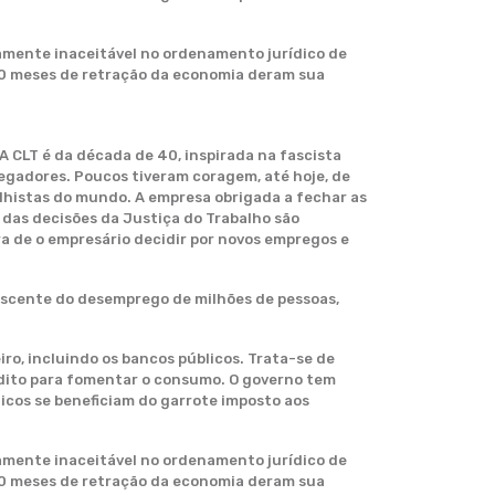
tamente inaceitável no ordenamento jurídico de
30 meses de retração da economia deram sua
A CLT é da década de 40, inspirada na fascista
egadores. Poucos tiveram coragem, até hoje, de
lhistas do mundo. A empresa obrigada a fechar as
 das decisões da Justiça do Trabalho são
ora de o empresário decidir por novos empregos e
escente do desemprego de milhões de pessoas,
ro, incluindo os bancos públicos. Trata-se de
édito para fomentar o consumo. O governo tem
icos se beneficiam do garrote imposto aos
tamente inaceitável no ordenamento jurídico de
30 meses de retração da economia deram sua