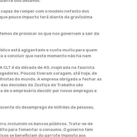
iante dos desafios.
 capaz de romper com o modelo nefasto dos
r que pouco impacto terá diante da gravíssima
 Temos de provocar os que nos governam a sair da
úblico está agigantado e custa muito para quem
ania a concluir que neste momento não há nem
A CLT é da década de 40, inspirada na fascista
egadores. Poucos tiveram coragem, até hoje, de
lhistas do mundo. A empresa obrigada a fechar as
 das decisões da Justiça do Trabalho são
ora de o empresário decidir por novos empregos e
escente do desemprego de milhões de pessoas,
ro, incluindo os bancos públicos. Trata-se de
édito para fomentar o consumo. O governo tem
icos se beneficiam do garrote imposto aos