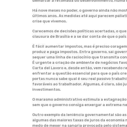
demarcar a retomada do desenvolvimento, numa d
Há nove meses no poder, o governo ainda não mos
últimos anos. As medidas até aqui parecem paliat
crise que vivemos.
Carecemos de decisões políticas acertadas, o que
clausura de Brasília e a se dar conta de que o pa
É fácil aumentar impostos, mas é preciso corage
produz e paga impostos. Entra governo, sai gover
sequer uma linha de raciocínio que transmita con
É urgente a criação de ambiente de negócios favo
Carta del Lavoro e, desde então, vem recebendo 
enfrentar a questão essencial para que o país cr
portas nunca sabe qual é seu real passivo trabal
favoráveis ao trabalhador. Algumas, é claro, são 
investimentos.
O marasmo administrativo estimula a estagnação 
sem que o governo consiga enxergar a extrema ne
Outro exemplo da leniência governamental são as e
algumas das maiores taxas de juros da economia m
medo de mexer na sangria provocada pelo sistema 