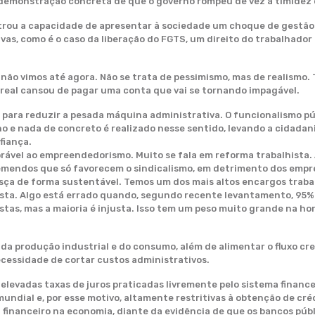
emonstração concreta de que o governo rompeu de vez a timidez d
trou a capacidade de apresentar à sociedade um choque de gestão
ivas, como é o caso da liberação do FGTS, um direito do trabalhado
 não vimos até agora. Não se trata de pessimismo, mas de realismo.
ís real cansou de pagar uma conta que vai se tornando impagável.
m para reduzir a pesada máquina administrativa. O funcionalismo p
no e nada de concreto é realizado nesse sentido, levando a cidad
fiança.
rável ao empreendedorismo. Muito se fala em reforma trabalhista. 
remendos que só favorecem o sindicalismo, em detrimento dos empr
esça de forma sustentável. Temos um dos mais altos encargos traba
hista. Algo está errado quando, segundo recente levantamento, 95%
justas, mas a maioria é injusta. Isso tem um peso muito grande na h
da produção industrial e do consumo, além de alimentar o fluxo cr
cessidade de cortar custos administrativos.
levadas taxas de juros praticadas livremente pelo sistema financei
undial e, por esse motivo, altamente restritivas à obtenção de cr
financeiro na economia, diante da evidência de que os bancos públ