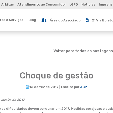
Arbitac
Atendimento ao Consumidor
LGPD
Notícias
Imprens
os e Serviços
Blog
Área do Associado
2ª Via Bolet
Voltar para todas as postagens
Choque de gestão
16 de fev de 2017 | Escrito por
ACP
evereiro de 2017
ue as dificuldades devem perdurar em 2017. Medidas corajosas e au