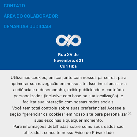
CONTATO
ÁREA DO COLABORADOR
DEMANDAS JUDICIAIS
Rua XV de
Novembro, 621
Curitiba
CEP: 80020-310
Utilizamos cookies, em conjunto com nossos parceiros, para
aprimorar sua navegação em nosso site. Isso inclui analisar a
(41) 3320-
audiência e o desempenho, exibir publicidade e conteúdo
2929
personalizados (inclusive com base na sua localização), e
facilitar sua interação com nossas redes sociais.
Você tem total controle sobre suas preferências! Acesse a
seção "gerenciar os cookies" em nosso site para personalizar
suas escolhas a qualquer momento.
Para informações detalhadas sobre como seus dados são
utilizados, consulte nosso Aviso de Privacidade
© Copyright
Associação Comercial do Paraná
- Todos os