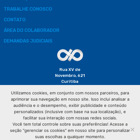
TRABALHE CONOSCO
CONTATO
ÁREA DO COLABORADOR
DEMANDAS JUDICIAIS
Rua XV de
Novembro, 621
Curitiba
CEP: 80020-310
Utilizamos cookies, em conjunto com nossos parceiros, para
aprimorar sua navegação em nosso site. Isso inclui analisar a
(41) 3320-
audiência e o desempenho, exibir publicidade e conteúdo
2929
personalizados (inclusive com base na sua localização), e
facilitar sua interação com nossas redes sociais.
Você tem total controle sobre suas preferências! Acesse a
seção "gerenciar os cookies" em nosso site para personalizar
suas escolhas a qualquer momento.