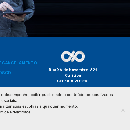
DE CANCELAMENTO
Rua XV de Novembro, 621
OSCO
Curitiba
CEP: 80020-310
BORADOR
 e o desempenho, exibir publicidade e conteúdo personalizados
(41) 3320-2929
s sociais.
CIAIS
onalizar suas escolhas a qualquer momento.
so de Privacidade