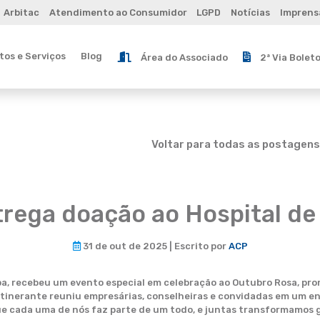
Arbitac
Atendimento ao Consumidor
LGPD
Notícias
Imprens
os e Serviços
Blog
Área do Associado
2ª Via Bolet
Voltar para todas as postagens
rega doação ao Hospital de 
31 de out de 2025 | Escrito por
ACP
tiba, recebeu um evento especial em celebração ao Outubro Rosa, pr
itinerante reuniu empresárias, conselheiras e convidadas em um en
ue cada uma de nós faz parte de um todo, e juntas transformamos g