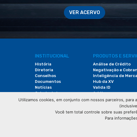
VER ACERVO
INSTITUCIONAL
PRODUTOS E SERV
História
Análise de Crédito
Diretoria
Negativação e Cobra
Conselhos
Inteligência de Merc
Documentos
Hub da XV
Notícias
Valida ID
Galeria de Imagens
Arbitac
Revista do Comércio
Locação de Espaços
Utilizamos cookies, em conjunto com nossos parceiros, para a
(inclusiv
Você tem total controle sobre suas prefer
Para informações