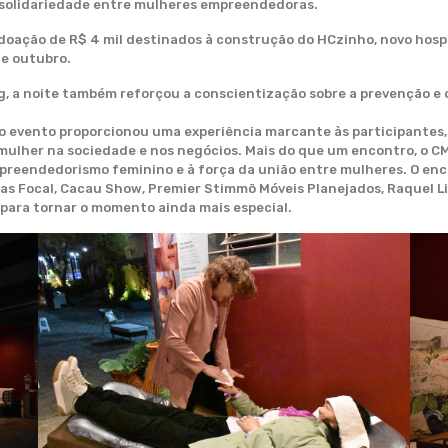
a solidariedade entre mulheres empreendedoras.
a doação de R$ 4 mil destinados à construção do HCzinho, novo hospi
de outubro.
ng, a noite também reforçou a conscientização sobre a prevenção e
o evento proporcionou uma experiência marcante às participantes,
a mulher na sociedade e nos negócios. Mais do que um encontro, o C
mpreendedorismo feminino e à força da união entre mulheres. O en
cas Focal, Cacau Show, Premier Stimmö Móveis Planejados, Raquel Lima
 para tornar o momento ainda mais especial.