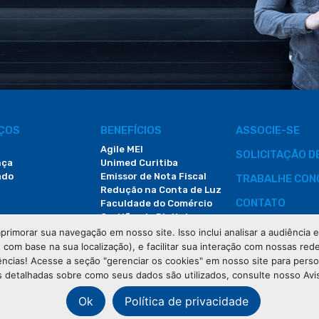
IÇOS
BENEFÍCIOS
ASSOCIE-SE
Agile MEI
SOLICITAÇÃO 
nça
Unimed Curitiba
ado
Emissor de Nota Fiscal
TRABALHE CON
Redução na Conta de Luz
CONTATO
Faculdade do Comércio
Certificado Digital
ÁREA DO COLA
primorar sua navegação em nosso site. Isso inclui analisar a audiência
e com base na sua localização), e facilitar sua interação com nossas rede
DEMANDAS JUDI
ências! Acesse a seção "gerenciar os cookies" em nosso site para pers
 detalhadas sobre como seus dados são utilizados, consulte nosso Avi
Ok
Política de privacidade