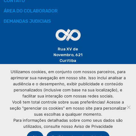
CONTATO
ÁREA DO COLABORADOR
DEMANDAS JUDICIAIS
Rua XV de
Novembro, 621
Curitiba
CEP: 80020-310
Utilizamos cookies, em conjunto com nossos parceiros, para
aprimorar sua navegação em nosso site. Isso inclui analisar a
(41) 3320-
audiência e o desempenho, exibir publicidade e conteúdo
2929
personalizados (inclusive com base na sua localização), e
facilitar sua interação com nossas redes sociais.
Você tem total controle sobre suas preferências! Acesse a
seção "gerenciar os cookies" em nosso site para personalizar
suas escolhas a qualquer momento.
Para informações detalhadas sobre como seus dados são
utilizados, consulte nosso Aviso de Privacidade
© Copyright
Associação Comercial do Paraná
- Todos os
direitos reservados