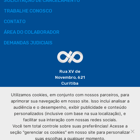
SOLICITAÇÃO DE CANCELAMENTO
TRABALHE CONOSCO
CONTATO
ÁREA DO COLABORADOR
DEMANDAS JUDICIAIS
Rua XV de
Novembro, 621
Curitiba
CEP: 80020-310
Utilizamos cookies, em conjunto com nossos parceiros, para
aprimorar sua navegação em nosso site. Isso inclui analisar a
(41) 3320-
audiência e o desempenho, exibir publicidade e conteúdo
2929
personalizados (inclusive com base na sua localização), e
facilitar sua interação com nossas redes sociais.
Você tem total controle sobre suas preferências! Acesse a
seção "gerenciar os cookies" em nosso site para personalizar
suas escolhas a qualquer momento.