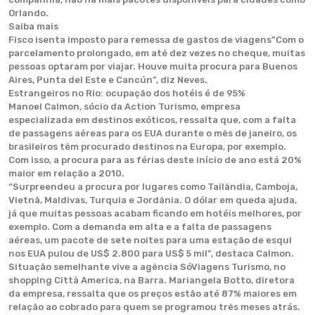
Orlando.
Saiba mais
Fisco isenta imposto para remessa de gastos de viagens”Com o
parcelamento prolongado, em até dez vezes no cheque, muitas
pessoas optaram por viajar. Houve muita procura para Buenos
Aires, Punta del Este e Cancún”, diz Neves.
Estrangeiros no Rio: ocupação dos hotéis é de 95%
Manoel Calmon, sócio da Action Turismo, empresa
especializada em destinos exóticos, ressalta que, com a falta
de passagens aéreas para os EUA durante o mês de janeiro, os
brasileiros têm procurado destinos na Europa, por exemplo.
Com isso, a procura para as férias deste início de ano está 20%
maior em relação a 2010.
“Surpreendeu a procura por lugares como Tailândia, Camboja,
Vietnã, Maldivas, Turquia e Jordânia. O dólar em queda ajuda,
já que muitas pessoas acabam ficando em hotéis melhores, por
exemplo. Com a demanda em alta e a falta de passagens
aéreas, um pacote de sete noites para uma estação de esqui
nos EUA pulou de US$ 2.800 para US$ 5 mil”, destaca Calmon.
Situação semelhante vive a agência SóViagens Turismo, no
shopping Città America, na Barra. Mariangela Botto, diretora
da empresa, ressalta que os preços estão até 87% maiores em
relação ao cobrado para quem se programou três meses atrás.