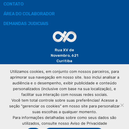
CONTATO
ÁREA DO COLABORADOR
DEMANDAS JUDICIAIS
Rua XV de
Novembro, 621
Curitiba
CEP: 80020-310
Utilizamos cookies, em conjunto com nossos parceiros, para
aprimorar sua navegação em nosso site. Isso inclui analisar a
(41) 3320-
audiência e o desempenho, exibir publicidade e conteúdo
2929
personalizados (inclusive com base na sua localização), e
facilitar sua interação com nossas redes sociais.
Você tem total controle sobre suas preferências! Acesse a
seção "gerenciar os cookies" em nosso site para personalizar
suas escolhas a qualquer momento.
Para informações detalhadas sobre como seus dados são
utilizados, consulte nosso Aviso de Privacidade
© Copyright
Associação Comercial do Paraná
- Todos os