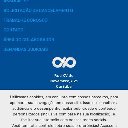
ASSOCIE-SE
SOLICITAÇÃO DE CANCELAMENTO
TRABALHE CONOSCO
CONTATO
ÁREA DO COLABORADOR
DEMANDAS JUDICIAIS
Rua XV de
Novembro, 621
Curitiba
CEP: 80020-310
Utilizamos cookies, em conjunto com nossos parceiros, para
aprimorar sua navegação em nosso site. Isso inclui analisar a
(41) 3320-
audiência e o desempenho, exibir publicidade e conteúdo
2929
personalizados (inclusive com base na sua localização), e
facilitar sua interação com nossas redes sociais.
Você tem total controle sobre suas preferências! Acesse a