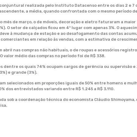
onjuntural realizada pelo Instituto Datacenso entre os dias 2 e 
ascendente, a média, quando confrontada com o mesmo período de
mês de março, o de móveis, decoração e eletro faturaram a maior f
(6%). O setor de calçados ficou em 4º lugar com apenas 3%. O aque
e deve à mudança de estação e ao desafogamento das contas acumu
s comerciantes em relação às vendas, com a estimativa de crescime
m abril nas compras não habituais, o de roupas e acessórios regist
O valor médio das compras no período foi de R$ 338.
 dentre os quais 74% ocupam cargos de gerência ou supervisão e 
3%) e grande (3%).
am selecionados em proporções iguais de 50% entre homens e mulhe
0% dos entrevistados variando entre R$ 1.245 a R$ 3.110.
zada sob a coordenação técnica do economista Cláudio Shimoyama,
isa.