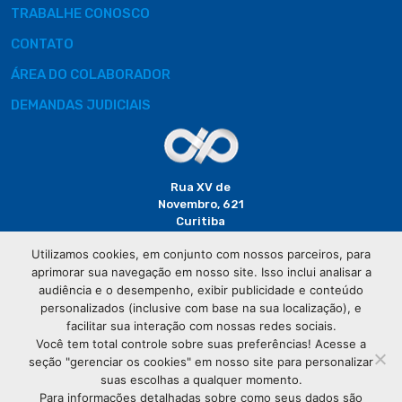
TRABALHE CONOSCO
CONTATO
ÁREA DO COLABORADOR
DEMANDAS JUDICIAIS
Rua XV de
Novembro, 621
Curitiba
CEP: 80020-310
Utilizamos cookies, em conjunto com nossos parceiros, para
aprimorar sua navegação em nosso site. Isso inclui analisar a
(41) 3320-
audiência e o desempenho, exibir publicidade e conteúdo
2929
personalizados (inclusive com base na sua localização), e
facilitar sua interação com nossas redes sociais.
Você tem total controle sobre suas preferências! Acesse a
seção "gerenciar os cookies" em nosso site para personalizar
suas escolhas a qualquer momento.
Para informações detalhadas sobre como seus dados são