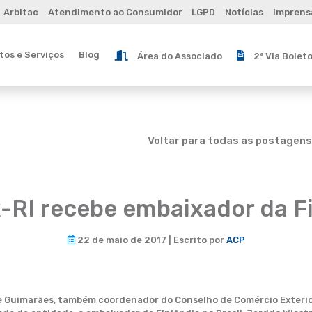
Arbitac
Atendimento ao Consumidor
LGPD
Notícias
Imprens
os e Serviços
Blog
Área do Associado
2ª Via Bolet
Voltar para todas as postagens
-RI recebe embaixador da Fi
22 de maio de 2017 | Escrito por
ACP
e Guimarães, também coordenador do Conselho de Comércio Exterior