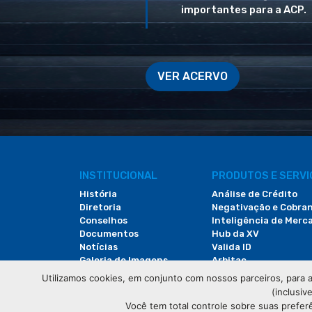
importantes para a ACP.
VER ACERVO
INSTITUCIONAL
PRODUTOS E SERV
História
Análise de Crédito
Diretoria
Negativação e Cobra
Conselhos
Inteligência de Merc
Documentos
Hub da XV
Notícias
Valida ID
Galeria de Imagens
Arbitac
Revista do Comércio
Locação de Espaços
Utilizamos cookies, em conjunto com nossos parceiros, para a
(inclusiv
Você tem total controle sobre suas prefer