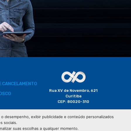
DE CANCELAMENTO
Rua XV de Novembro, 621
OSCO
Curitiba
CEP: 80020-310
BORADOR
 e o desempenho, exibir publicidade e conteúdo personalizados
(41) 3320-2929
s sociais.
CIAIS
onalizar suas escolhas a qualquer momento.