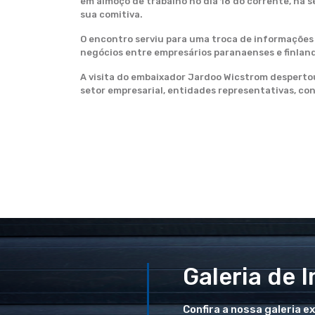
em almoço de trabalho no dia 18 do corrente, na 
sua comitiva.
O encontro serviu para uma troca de informações s
negócios entre empresários paranaenses e finlan
A visita do embaixador Jardoo Wicstrom despertou
setor empresarial, entidades representativas, con
Galeria de 
Confira a nossa galeria e