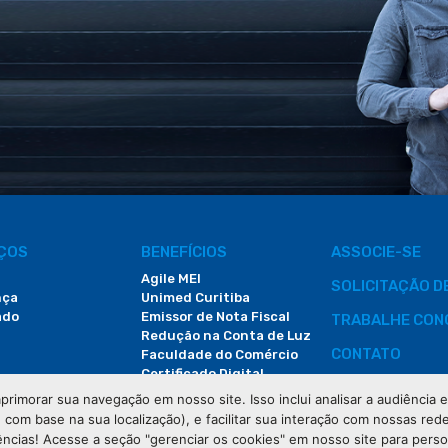
IÇOS
BENEFÍCIOS
ASSOCIE-SE
Agile MEI
SOLICITAÇÃO 
nça
Unimed Curitiba
ado
Emissor de Nota Fiscal
TRABALHE CON
Redução na Conta de Luz
CONTATO
Faculdade do Comércio
Certificado Digital
ÁREA DO COLA
primorar sua navegação em nosso site. Isso inclui analisar a audiência
e com base na sua localização), e facilitar sua interação com nossas rede
DEMANDAS JUDI
ências! Acesse a seção "gerenciar os cookies" em nosso site para pers