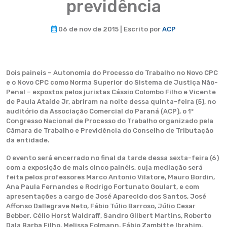
previdência
06 de nov de 2015 | Escrito por
ACP
Dois paineis – Autonomia do Processo do Trabalho no Novo CPC
e o Novo CPC como Norma Superior do Sistema de Justiça Não-
Penal – expostos pelos juristas Cássio Colombo Filho e Vicente
de Paula Ataíde Jr, abriram na noite dessa quinta-feira (5), no
auditório da Associação Comercial do Paraná (ACP), o 1º
Congresso Nacional de Processo do Trabalho organizado pela
Câmara de Trabalho e Previdência do Conselho de Tributação
da entidade.
O evento será encerrado no final da tarde dessa sexta-feira (6)
com a exposição de mais cinco painéis, cuja mediação será
feita pelos professores Marco Antonio Vilatore, Mauro Bordin,
Ana Paula Fernandes e Rodrigo Fortunato Goulart, e com
apresentações a cargo de José Aparecido dos Santos, José
Affonso Dallegrave Neto, Fábio Túlio Barroso, Júlio Cesar
Bebber. Célio Horst Waldraff, Sandro Gilbert Martins, Roberto
Dala Barba Filho, Melissa Folmann, Fábio Zambitte Ibrahim,