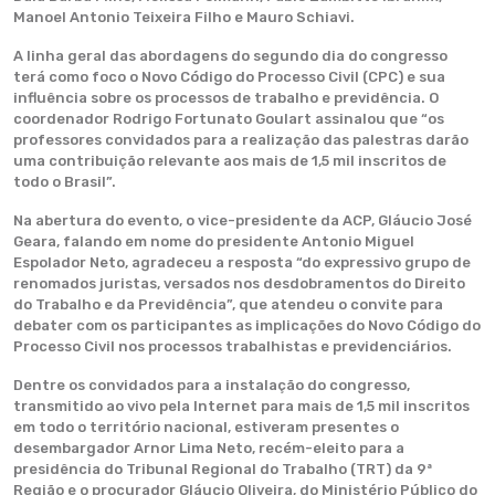
Manoel Antonio Teixeira Filho e Mauro Schiavi.
A linha geral das abordagens do segundo dia do congresso
terá como foco o Novo Código do Processo Civil (CPC) e sua
influência sobre os processos de trabalho e previdência. O
coordenador Rodrigo Fortunato Goulart assinalou que “os
professores convidados para a realização das palestras darão
uma contribuição relevante aos mais de 1,5 mil inscritos de
todo o Brasil”.
Na abertura do evento, o vice-presidente da ACP, Gláucio José
Geara, falando em nome do presidente Antonio Miguel
Espolador Neto, agradeceu a resposta “do expressivo grupo de
renomados juristas, versados nos desdobramentos do Direito
do Trabalho e da Previdência”, que atendeu o convite para
debater com os participantes as implicações do Novo Código do
Processo Civil nos processos trabalhistas e previdenciários.
Dentre os convidados para a instalação do congresso,
transmitido ao vivo pela Internet para mais de 1,5 mil inscritos
em todo o território nacional, estiveram presentes o
desembargador Arnor Lima Neto, recém-eleito para a
presidência do Tribunal Regional do Trabalho (TRT) da 9ª
Região e o procurador Gláucio Oliveira, do Ministério Público do