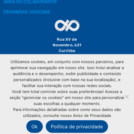
ÁREA DO COLABORADOR
DEMANDAS JUDICIAIS
Rua XV de
Novembro, 621
Curitiba
CEP: 80020-310
Utilizamos cookies, em conjunto com nossos parceiros, para
aprimorar sua navegação em nosso site. Isso inclui analisar a
(41) 3320-
audiência e o desempenho, exibir publicidade e conteúdo
2929
personalizados (inclusive com base na sua localização), e
facilitar sua interação com nossas redes sociais.
Você tem total controle sobre suas preferências! Acesse a
seção "gerenciar os cookies" em nosso site para personalizar
suas escolhas a qualquer momento.
Para informações detalhadas sobre como seus dados são
utilizados, consulte nosso Aviso de Privacidade
© Copyright
Associação Comercial do Paraná
- Todos os
direitos reservados
Ok
Política de privacidade
76.583.004/0001-01