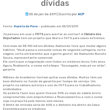
dívidas
05 de jan de 2011 | Escrito por
ACP
Fonte:
Gazeta do Povo
– publicado em 05/01/2011
Já pensou em usar o
FGTS
para acertar as contas? A
Câmara dos
Deputados
tem um projeto que libera o FGTS para casos extremos.
Com mais de R$ 100 mil em dívidas, Raimundo teve que mudar alguns
hábitos. “Você passa a consumir coisas de segunda categoria, corta
viagem, corta um barzinho que a gente gosta”, diz Raimundo Nonato
Souza, representante comercial.
Ele conta que a negociação com todos os credores levou três anos.
Agora, finalmente, o nome está limpo. “Sossegado, mais pé no chão”,
garante.
Milhões de brasileiros tentam quitar suas dívidas. Muitos têm um
bom dinheiro no fundo de garantia por tempo de serviço. Um
projeto na câmara autoriza o uso do FGTS para os trabalhadores
endividados.
Só poderia fazer isso quem tivesse 30% ou mais do salário bruto
comprometido com empréstimos e financiamentos e com o nome
sujo na praça há pelo menos seis meses.
O limite de retirada seria de 40% e o dinheiro iria direto da Caixa
Econômica para os credores.