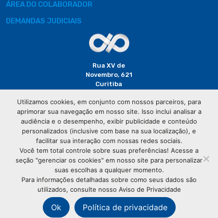
ÁREA DO COLABORADOR
DEMANDAS JUDICIAIS
Rua XV de
Novembro, 621
Curitiba
CEP: 80020-310
Utilizamos cookies, em conjunto com nossos parceiros, para
aprimorar sua navegação em nosso site. Isso inclui analisar a
(41) 3320-
audiência e o desempenho, exibir publicidade e conteúdo
2929
personalizados (inclusive com base na sua localização), e
facilitar sua interação com nossas redes sociais.
Você tem total controle sobre suas preferências! Acesse a
seção "gerenciar os cookies" em nosso site para personalizar
suas escolhas a qualquer momento.
Para informações detalhadas sobre como seus dados são
utilizados, consulte nosso Aviso de Privacidade
© Copyright
Associação Comercial do Paraná
- Todos os
direitos reservados
Ok
Política de privacidade
76.583.004/0001-01