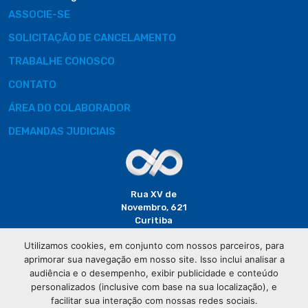
ASSOCIE-SE
SOLICITAÇÃO DE CANCELAMENTO
TRABALHE CONOSCO
CONTATO
ÁREA DO COLABORADOR
DEMANDAS JUDICIAIS
Rua XV de
Novembro, 621
Curitiba
CEP: 80020-310
Utilizamos cookies, em conjunto com nossos parceiros, para
aprimorar sua navegação em nosso site. Isso inclui analisar a
(41) 3320-
audiência e o desempenho, exibir publicidade e conteúdo
2929
personalizados (inclusive com base na sua localização), e
facilitar sua interação com nossas redes sociais.