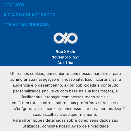
CONTATO
ÁREA DO COLABORADOR
DEMANDAS JUDICIAIS
Rua XV de
Novembro, 621
Curitiba
CEP: 80020-310
Utilizamos cookies, em conjunto com nossos parceiros, para
aprimorar sua navegação em nosso site. Isso inclui analisar a
(41) 3320-
audiência e o desempenho, exibir publicidade e conteúdo
2929
personalizados (inclusive com base na sua localização), e
facilitar sua interação com nossas redes sociais.
Você tem total controle sobre suas preferências! Acesse a
seção "gerenciar os cookies" em nosso site para personalizar
suas escolhas a qualquer momento.
Para informações detalhadas sobre como seus dados são
utilizados, consulte nosso Aviso de Privacidade
© Copyright
Associação Comercial do Paraná
- Todos os