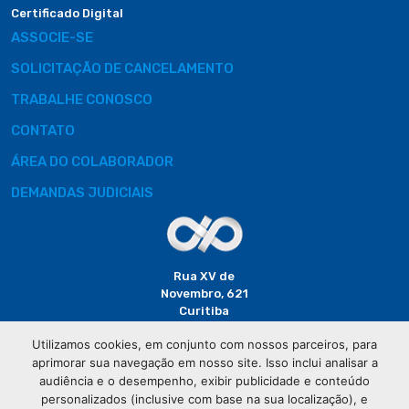
Certificado Digital
ASSOCIE-SE
SOLICITAÇÃO DE CANCELAMENTO
TRABALHE CONOSCO
CONTATO
ÁREA DO COLABORADOR
DEMANDAS JUDICIAIS
Rua XV de
Novembro, 621
Curitiba
CEP: 80020-310
Utilizamos cookies, em conjunto com nossos parceiros, para
aprimorar sua navegação em nosso site. Isso inclui analisar a
(41) 3320-
audiência e o desempenho, exibir publicidade e conteúdo
2929
personalizados (inclusive com base na sua localização), e