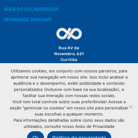
ÁREA DO COLABORADOR
DEMANDAS JUDICIAIS
Rua XV de
Novembro, 621
Curitiba
CEP: 80020-310
Utilizamos cookies, em conjunto com nossos parceiros, para
aprimorar sua navegação em nosso site. Isso inclui analisar a
(41) 3320-
audiência e o desempenho, exibir publicidade e conteúdo
2929
personalizados (inclusive com base na sua localização), e
facilitar sua interação com nossas redes sociais.
Você tem total controle sobre suas preferências! Acesse a
seção "gerenciar os cookies" em nosso site para personalizar
suas escolhas a qualquer momento.
Para informações detalhadas sobre como seus dados são
utilizados, consulte nosso Aviso de Privacidade
© Copyright
Associação Comercial do Paraná
- Todos os
direitos reservados
Ok
Política de privacidade