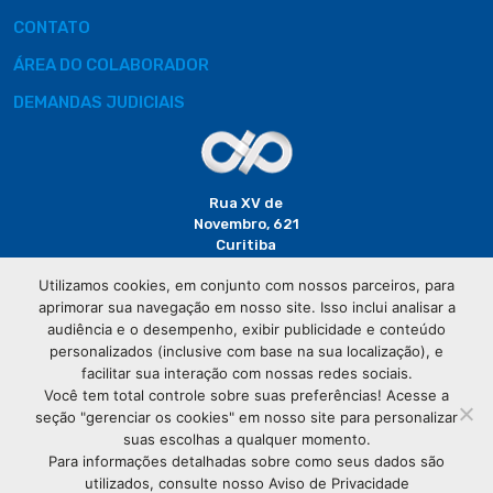
CONTATO
ÁREA DO COLABORADOR
DEMANDAS JUDICIAIS
Rua XV de
Novembro, 621
Curitiba
CEP: 80020-310
Utilizamos cookies, em conjunto com nossos parceiros, para
aprimorar sua navegação em nosso site. Isso inclui analisar a
(41) 3320-
audiência e o desempenho, exibir publicidade e conteúdo
2929
personalizados (inclusive com base na sua localização), e
facilitar sua interação com nossas redes sociais.
Você tem total controle sobre suas preferências! Acesse a
seção "gerenciar os cookies" em nosso site para personalizar
suas escolhas a qualquer momento.
Para informações detalhadas sobre como seus dados são
utilizados, consulte nosso Aviso de Privacidade
© Copyright
Associação Comercial do Paraná
- Todos os