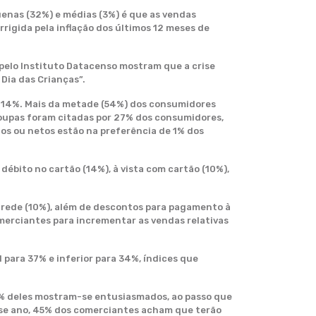
uenas (32%) e médias (3%) é que as vendas
igida pela inflação dos últimos 12 meses de
 pelo Instituto Datacenso mostram que a crise
Dia das Crianças”.
e 14%. Mais da metade (54%) dos consumidores
oupas foram citadas por 27% dos consumidores,
lhos ou netos estão na preferência de 1% dos
ébito no cartão (14%), à vista com cartão (10%),
e rede (10%), além de descontos para pagamento à
omerciantes para incrementar as vendas relativas
para 37% e inferior para 34%, índices que
5% deles mostram-se entusiasmados, ao passo que
se ano, 45% dos comerciantes acham que terão