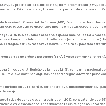
(83%), ou proprietários e sócios (17%) de microempresas (65%), peq
ominal de 2% em comparação com igual período do ano passado. Corr
 da Associação Comercial do Paraná (ACP), “os números levantados
ais cuidadoso com os dispêndios mesmo em datas especiais como o 
egou a R$ 103, acusando esse ano a queda nominal de 5% e real d
ica criança com brinquedos tradicionais (carrinhos e bonecas). R
ias e relógios por 2%, respectivamente. Dinheiro ou passeios para fi
m cartão de crédito parcelado (53%), à vista com dinheiro (14%), d
.
de prêmios ou distribuição de brindes (21%), campanha nacional d
gue um e leve dois”, são algumas das estratégias adotadas pelos c
período de 2014, será superior para 29% dos comerciantes, igual 
de varejo.
expectativa de venda dos empresários em 2017, constatando que 6
ades e 2% desanimados. Especificamente em relação ao Natal des