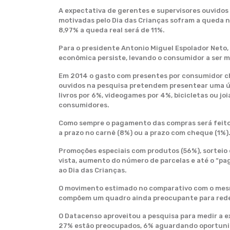
A expectativa de gerentes e supervisores ouvidos 
motivadas pelo Dia das Crianças sofram a queda n
8,97% a queda real será de 11%.
Para o presidente Antonio Miguel Espolador Neto,
econômica persiste, levando o consumidor a ser m
Em 2014 o gasto com presentes por consumidor ch
ouvidos na pesquisa pretendem presentear uma ún
livros por 6%, videogames por 4%, bicicletas ou jo
consumidores.
Como sempre o pagamento das compras será feito co
a prazo no carnê (8%) ou a prazo com cheque (1%)
Promoções especiais com produtos (56%), sorteio 
vista, aumento do número de parcelas e até o “pa
ao Dia das Crianças.
O movimento estimado no comparativo com o mesmo 
compõem um quadro ainda preocupante para rede 
O Datacenso aproveitou a pesquisa para medir a 
27% estão preocupados, 6% aguardando oportunid