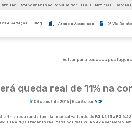
Arbitac
Atendimento ao Consumidor
LGPD
Notícias
Imprens
os e Serviços
Blog
Área do Associado
2ª Via Bolet
Voltar para todas as postagens
terá queda real de 11% na c
03 de out de 2016 | Escrito por
ACP
 e 44 anos e renda familiar mensal variando de R$ 1.245 a R$ 6.22
pesquisa ACP/Datacenso realizada nos dias 28 e 29 de setembro, e