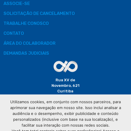
ASSOCIE-SE
SOLICITAÇÃO DE CANCELAMENTO
TRABALHE CONOSCO
CONTATO
ÁREA DO COLABORADOR
DEMANDAS JUDICIAIS
Rua XV de
Novembro, 621
Curitiba
CEP: 80020-310
Utilizamos cookies, em conjunto com nossos parceiros, para
aprimorar sua navegação em nosso site. Isso inclui analisar a
(41) 3320-
audiência e o desempenho, exibir publicidade e conteúdo
2929
personalizados (inclusive com base na sua localização), e
facilitar sua interação com nossas redes sociais.