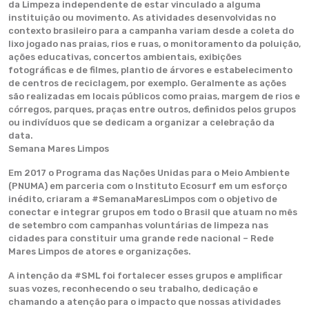
da Limpeza independente de estar vinculado a alguma
instituição ou movimento. As atividades desenvolvidas no
contexto brasileiro para a campanha variam desde a coleta do
lixo jogado nas praias, rios e ruas, o monitoramento da poluição,
ações educativas, concertos ambientais, exibições
fotográficas e de filmes, plantio de árvores e estabelecimento
de centros de reciclagem, por exemplo. Geralmente as ações
são realizadas em locais públicos como praias, margem de rios e
córregos, parques, praças entre outros, definidos pelos grupos
ou indivíduos que se dedicam a organizar a celebração da
data.
Semana Mares Limpos
Em 2017 o Programa das Nações Unidas para o Meio Ambiente
(PNUMA) em parceria com o Instituto Ecosurf em um esforço
inédito, criaram a #SemanaMaresLimpos com o objetivo de
conectar e integrar grupos em todo o Brasil que atuam no mês
de setembro com campanhas voluntárias de limpeza nas
cidades para constituir uma grande rede nacional – Rede
Mares Limpos de atores e organizações.
A intenção da #SML foi fortalecer esses grupos e amplificar
suas vozes, reconhecendo o seu trabalho, dedicação e
chamando a atenção para o impacto que nossas atividades