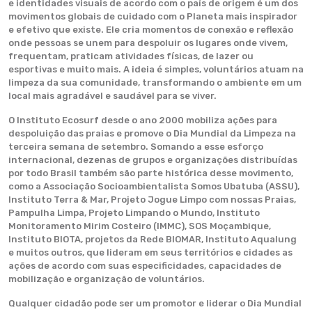
e identidades visuais de acordo com o país de origem é um dos
movimentos globais de cuidado com o Planeta mais inspirador
e efetivo que existe. Ele cria momentos de conexão e reflexão
onde pessoas se unem para despoluir os lugares onde vivem,
frequentam, praticam atividades físicas, de lazer ou
esportivas e muito mais. A ideia é simples, voluntários atuam na
limpeza da sua comunidade, transformando o ambiente em um
local mais agradável e saudável para se viver.
O Instituto Ecosurf desde o ano 2000 mobiliza ações para
despoluição das praias e promove o Dia Mundial da Limpeza na
terceira semana de setembro. Somando a esse esforço
internacional, dezenas de grupos e organizações distribuídas
por todo Brasil também são parte histórica desse movimento,
como a Associação Socioambientalista Somos Ubatuba (ASSU),
Instituto Terra & Mar, Projeto Jogue Limpo com nossas Praias,
Pampulha Limpa, Projeto Limpando o Mundo, Instituto
Monitoramento Mirim Costeiro (IMMC), SOS Moçambique,
Instituto BIOTA, projetos da Rede BIOMAR, Instituto Aqualung
e muitos outros, que lideram em seus territórios e cidades as
ações de acordo com suas especificidades, capacidades de
mobilização e organização de voluntários.
Qualquer cidadão pode ser um promotor e liderar o Dia Mundial