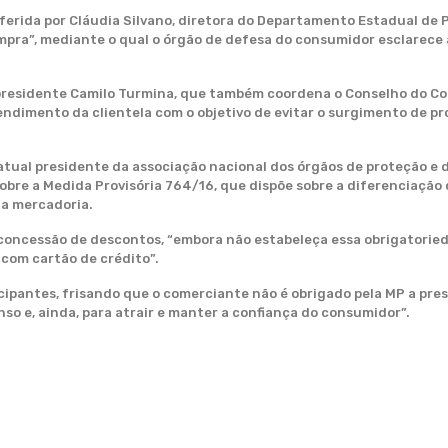
roferida por Cláudia Silvano, diretora do Departamento Estadual d
mpra”, mediante o qual o órgão de defesa do consumidor esclarece
e-presidente Camilo Turmina, que também coordena o Conselho do C
tendimento da clientela com o objetivo de evitar o surgimento de p
a atual presidente da associação nacional dos órgãos de proteção e
bre a Medida Provisória 764/16, que dispõe sobre a diferenciação
a mercadoria.
concessão de descontos, “embora não estabeleça essa obrigatoried
 com cartão de crédito”.
cipantes, frisando que o comerciante não é obrigado pela MP a pres
o e, ainda, para atrair e manter a confiança do consumidor”.