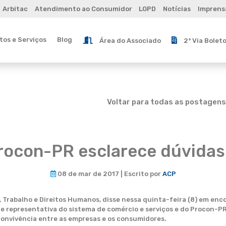
Arbitac
Atendimento ao Consumidor
LGPD
Notícias
Imprens
os e Serviços
Blog
Área do Associado
2ª Via Bolet
Voltar para todas as postagens
Procon-PR esclarece dúvidas
08 de mar de 2017 | Escrito por
ACP
, Trabalho e Direitos Humanos, disse nessa quinta-feira (8) em en
 representativa do sistema de comércio e serviços e do Procon-PR,
 convivência entre as empresas e os consumidores.