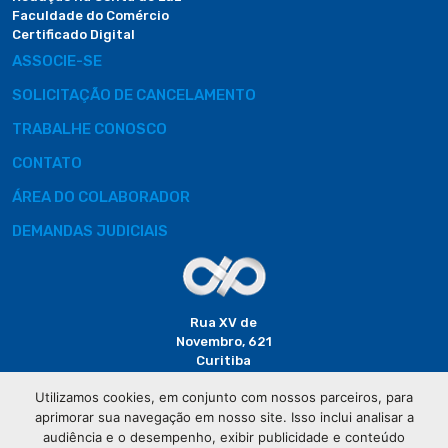
Faculdade do Comércio
Certificado Digital
ASSOCIE-SE
SOLICITAÇÃO DE CANCELAMENTO
TRABALHE CONOSCO
CONTATO
ÁREA DO COLABORADOR
DEMANDAS JUDICIAIS
Rua XV de
Novembro, 621
Curitiba
CEP: 80020-310
Utilizamos cookies, em conjunto com nossos parceiros, para
aprimorar sua navegação em nosso site. Isso inclui analisar a
(41) 3320-
audiência e o desempenho, exibir publicidade e conteúdo