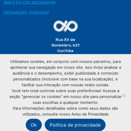
ÁREA DO COLABORADOR
DEMANDAS JUDICIAIS
Rua XV de
Novembro, 621
Curitiba
CEP: 80020-310
Utilizamos cookies, em conjunto com nossos parceiros, para
aprimorar sua navegação em nosso site. Isso inclui analisar a
(41) 3320-
audiência e o desempenho, exibir publicidade e conteúdo
2929
personalizados (inclusive com base na sua localização), e
facilitar sua interação com nossas redes sociais.
Você tem total controle sobre suas preferências! Acesse a
seção "gerenciar os cookies" em nosso site para personalizar
suas escolhas a qualquer momento.
Para informações detalhadas sobre como seus dados são
utilizados, consulte nosso Aviso de Privacidade
© Copyright
Associação Comercial do Paraná
- Todos os
direitos reservados
Ok
Política de privacidade
76.583.004/0001-01