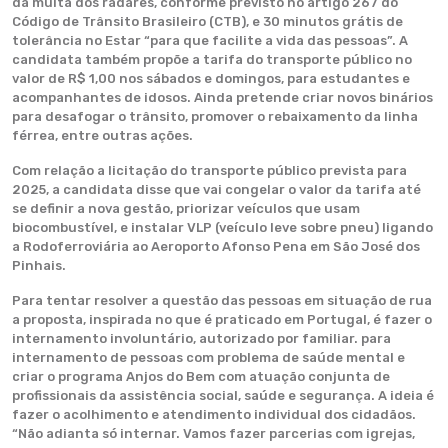
da multa dos radares, conforme previsto no artigo 267 do
Código de Trânsito Brasileiro (CTB), e 30 minutos grátis de
tolerância no Estar “para que facilite a vida das pessoas”. A
candidata também propõe a tarifa do transporte público no
valor de R$ 1,00 nos sábados e domingos, para estudantes e
acompanhantes de idosos. Ainda pretende criar novos binários
para desafogar o trânsito, promover o rebaixamento da linha
férrea, entre outras ações.
Com relação a licitação do transporte público prevista para
2025, a candidata disse que vai congelar o valor da tarifa até
se definir a nova gestão, priorizar veículos que usam
biocombustível, e instalar VLP (veículo leve sobre pneu) ligando
a Rodoferroviária ao Aeroporto Afonso Pena em São José dos
Pinhais.
Para tentar resolver a questão das pessoas em situação de rua
a proposta, inspirada no que é praticado em Portugal, é fazer o
internamento involuntário, autorizado por familiar. para
internamento de pessoas com problema de saúde mental e
criar o programa Anjos do Bem com atuação conjunta de
profissionais da assistência social, saúde e segurança. A ideia é
fazer o acolhimento e atendimento individual dos cidadãos.
“Não adianta só internar. Vamos fazer parcerias com igrejas,