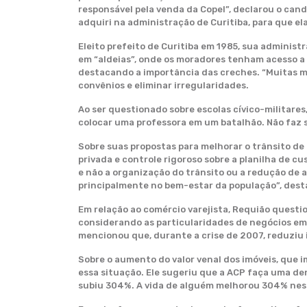
responsável pela venda da Copel”, declarou o cand
adquiri na administração de Curitiba, para que el
Eleito prefeito de Curitiba em 1985, sua administ
em “aldeias”, onde os moradores tenham acesso a s
destacando a importância das creches. “Muitas m
convênios e eliminar irregularidades.
Ao ser questionado sobre escolas cívico-militare
colocar uma professora em um batalhão. Não faz s
Sobre suas propostas para melhorar o trânsito de 
privada e controle rigoroso sobre a planilha de c
e não a organização do trânsito ou a redução de a
principalmente no bem-estar da população”, dest
Em relação ao comércio varejista, Requião questi
considerando as particularidades de negócios e
mencionou que, durante a crise de 2007, reduziu
Sobre o aumento do valor venal dos imóveis, que i
essa situação. Ele sugeriu que a ACP faça uma den
subiu 304%. A vida de alguém melhorou 304% ness