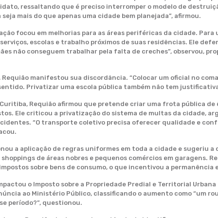
idato, ressaltando que é preciso interromper o modelo de destruiçã
a seja mais do que apenas uma cidade bem planejada”, afirmou.
ração focou em melhorias para as áreas periféricas da cidade. Para
erviços, escolas e trabalho próximos de suas residências. Ele defe
ães não conseguem trabalhar pela falta de creches”, observou, pr
s, Requião manifestou sua discordância. “Colocar um oficial no co
entido. Privatizar uma escola pública também não tem justificativa
Curitiba, Requião afirmou que pretende criar uma frota pública de 
ustos. Ele criticou a privatização do sistema de multas da cidade,
cidentes. “O transporte coletivo precisa oferecer qualidade e conf
acou.
onou a aplicação de regras uniformes em toda a cidade e sugeriu a
m shoppings de áreas nobres e pequenos comércios em garagens. R
 impostos sobre bens de consumo, o que incentivou a permanência e
mpactou o Imposto sobre a Propriedade Predial e Territorial Urbana 
úncia ao Ministério Público, classificando o aumento como “um roub
e período?”, questionou.