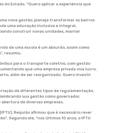
o do Estado. “Quero aplicar a experiência que
 uma nova gestão, planeja transformar os bairros
nde uma educação inclusiva e integral,
opondo construir novas unidades, manter
mando de uma escola é um absurdo, assim como
”, resumiu.
ônibus para o transporte coletivo, com gestão
 argumentando que uma empresa privada visa lucro,
orto, além de ser reorganizado. Quero investir
 criação de diferentes tipos de regulamentação,
elembrando sua gestão como governador,
 abertura de diversas empresas.
(IPTU), Requião afirmou que é necessário rever
o”. Segundo ele, “nos últimos 10 anos, o IPTU