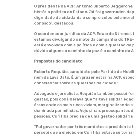
O presidente da ACP, Antonio Gilberto Deggerone, 
história política do Estado. Já foi governador, d
dignidade da cidadania e sempre zelou pela moral
conosco”, destacou.
O coordenador jurídico da ACP, Eduardo Stremel,
estamos divulgando o mote da campanha do TRE-PR 
está envolvida com a política e com a questão de 
dúvida alguma o caminho da paz é o caminho da AC
Propostas do candidato
Roberto Requião, candidato pelo Partido de Mobili
nem da Lava Jato. É um prazer estar na ACP, espec
consciência sobre as questões da cidade.”
Advogado e jornalista, Requião também possui fo
gestão, pois considerava que faltava solidariedad
áreas onde os mais ricos viviam, marginalizando a 
dominada por milícias. Vejo sinais preocupantes d
pessoas. Curitiba precisa de uma gestão solidária
“Fui governador por três mandatos e presidente 
percebi que a eleição em Curitiba estava se torn