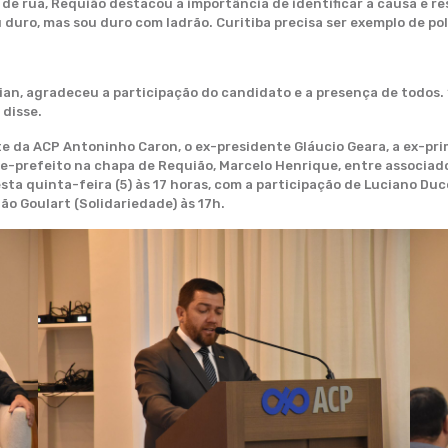
e rua, Requião destacou a importância de identificar a causa e re
uro, mas sou duro com ladrão. Curitiba precisa ser exemplo de polí
ian, agradeceu a participação do candidato e a presença de todos.
disse.
e da ACP Antoninho Caron, o ex-presidente Gláucio Geara, a ex-pr
ce-prefeito na chapa de Requião, Marcelo Henrique, entre associado
 quinta-feira (5) às 17 horas, com a participação de Luciano Ducc
ão Goulart (Solidariedade) às 17h.