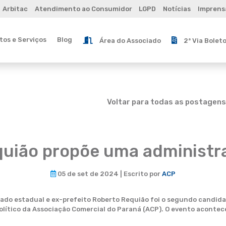
Arbitac
Atendimento ao Consumidor
LGPD
Notícias
Imprens
os e Serviços
Blog
Área do Associado
2ª Via Bolet
Voltar para todas as postagens
quião propõe uma administra
05 de set de 2024 | Escrito por
ACP
do estadual e ex-prefeito Roberto Requião foi o segundo candidat
olítico da Associação Comercial do Paraná (ACP). O evento acontec