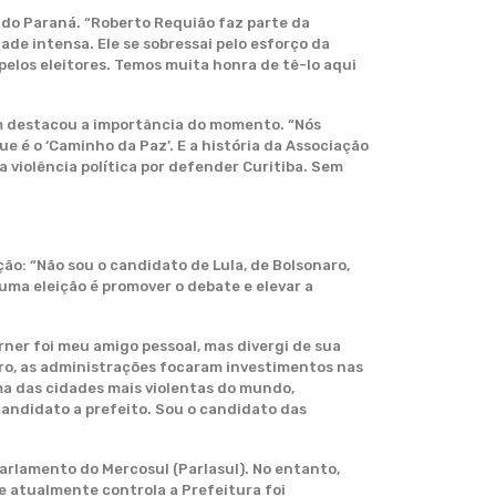
a do Paraná. “Roberto Requião faz parte da
ade intensa. Ele se sobressai pelo esforço da
elos eleitores. Temos muita honra de tê-lo aqui
ém destacou a importância do momento. “Nós
 é o ‘Caminho da Paz’. E a história da Associação
a violência política por defender Curitiba. Sem
ão: “Não sou o candidato de Lula, de Bolsonaro,
uma eleição é promover o debate e elevar a
ner foi meu amigo pessoal, mas divergi de sua
eiro, as administrações focaram investimentos nas
uma das cidades mais violentas do mundo,
 candidato a prefeito. Sou o candidato das
rlamento do Mercosul (Parlasul). No entanto,
e atualmente controla a Prefeitura foi