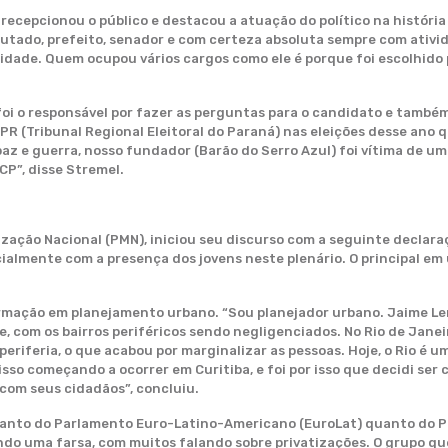
recepcionou o público e destacou a atuação do político na históri
eputado, prefeito, senador e com certeza absoluta sempre com ativid
idade. Quem ocupou vários cargos como ele é porque foi escolhido p
 foi o responsável por fazer as perguntas para o candidato e tamb
(Tribunal Regional Eleitoral do Paraná) nas eleições desse ano que
paz e guerra, nosso fundador (Barão do Serro Azul) foi vítima de um
P”, disse Stremel.
zação Nacional (PMN), iniciou seu discurso com a seguinte declaraç
ialmente com a presença dos jovens neste plenário. O principal em 
rmação em planejamento urbano. “Sou planejador urbano. Jaime Ler
e, com os bairros periféricos sendo negligenciados. No Rio de Jan
periferia, o que acabou por marginalizar as pessoas. Hoje, o Rio é 
isso começando a ocorrer em Curitiba, e foi por isso que decidi ser
 com seus cidadãos”, concluiu.
tanto do Parlamento Euro-Latino-Americano (EuroLat) quanto do Pa
ando uma farsa, com muitos falando sobre privatizações. O grupo qu