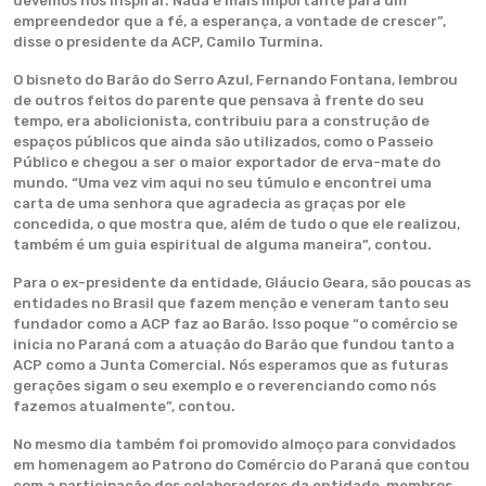
devemos nos inspirar. Nada é mais importante para um
empreendedor que a fé, a esperança, a vontade de crescer”,
disse o presidente da ACP, Camilo Turmina.
O bisneto do Barão do Serro Azul, Fernando Fontana, lembrou
de outros feitos do parente que pensava à frente do seu
tempo, era abolicionista, contribuiu para a construção de
espaços públicos que ainda são utilizados, como o Passeio
Público e chegou a ser o maior exportador de erva-mate do
mundo. “Uma vez vim aqui no seu túmulo e encontrei uma
carta de uma senhora que agradecia as graças por ele
concedida, o que mostra que, além de tudo o que ele realizou,
também é um guia espiritual de alguma maneira”, contou.
Para o ex-presidente da entidade, Gláucio Geara, são poucas as
entidades no Brasil que fazem menção e veneram tanto seu
fundador como a ACP faz ao Barão. Isso poque “o comércio se
inicia no Paraná com a atuação do Barão que fundou tanto a
ACP como a Junta Comercial. Nós esperamos que as futuras
gerações sigam o seu exemplo e o reverenciando como nós
fazemos atualmente”, contou.
No mesmo dia também foi promovido almoço para convidados
em homenagem ao Patrono do Comércio do Paraná que contou
com a participação dos colaboradores da entidade, membros