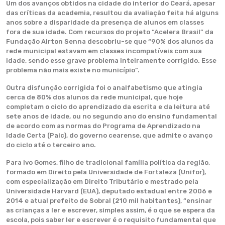
Um dos avanços obtidos na cidade do interior do Ceará, apesar
das críticas da academia, resultou da avaliação feita há alguns
anos sobre a disparidade da presença de alunos em classes
fora de sua idade. Com recursos do projeto “Acelera Brasil” da
Fundação Airton Senna descobriu-se que “90% dos alunos da
rede municipal estavam em classes incompatíveis com sua
idade, sendo esse grave problema inteiramente corrigido. Esse
problema não mais existe no município”.
Outra disfunção corrigida foi o analfabetismo que atingia
cerca de 80% dos alunos da rede municipal, que hoje
completam o ciclo do aprendizado da escrita e da leitura até
sete anos de idade, ou no segundo ano do ensino fundamental
de acordo com as normas do Programa de Aprendizado na
Idade Certa (Paic), do governo cearense, que admite o avanço
do ciclo até o terceiro ano.
Para Ivo Gomes, filho de tradicional família política da região,
formado em Direito pela Universidade de Fortaleza (Unifor),
com especialização em Direito Tributário e mestrado pela
Universidade Harvard (EUA), deputado estadual entre 2006 e
2014 e atual prefeito de Sobral (210 mil habitantes), “ensinar
as crianças a ler e escrever, simples assim, é o que se espera da
escola, pois saber ler e escrever é o requisito fundamental que