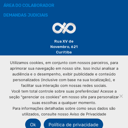
ÁREA DO COLABORADOR
DEMANDAS JUDICIAIS
Rua XV de
Novembro, 621
Curitiba
CEP: 80020-310
Utilizamos cookies, em conjunto com nossos parceiros, para
aprimorar sua navegação em nosso site. Isso inclui analisar a
(41) 3320-
audiência e o desempenho, exibir publicidade e conteúdo
2929
personalizados (inclusive com base na sua localização), e
facilitar sua interação com nossas redes sociais.
Você tem total controle sobre suas preferências! Acesse a
seção "gerenciar os cookies" em nosso site para personalizar
suas escolhas a qualquer momento.
Para informações detalhadas sobre como seus dados são
utilizados, consulte nosso Aviso de Privacidade
© Copyright
Associação Comercial do Paraná
- Todos os
direitos reservados
Ok
Política de privacidade
76.583.004/0001-01