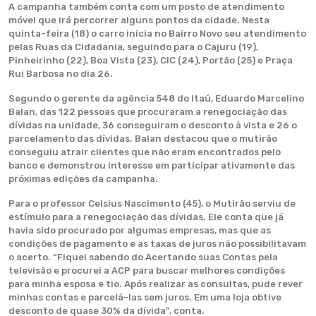
A campanha também conta com um posto de atendimento
móvel que irá percorrer alguns pontos da cidade. Nesta
quinta-feira (18) o carro inicia no Bairro Novo seu atendimento
pelas Ruas da Cidadania, seguindo para o Cajuru (19),
Pinheirinho (22), Boa Vista (23), CIC (24), Portão (25) e Praça
Rui Barbosa no dia 26.
Segundo o gerente da agência 548 do Itaú, Eduardo Marcelino
Balan, das 122 pessoas que procuraram a renegociação das
dívidas na unidade, 36 conseguiram o desconto à vista e 26 o
parcelamento das dívidas. Balan destacou que o mutirão
conseguiu atrair clientes que não eram encontrados pelo
banco e demonstrou interesse em participar ativamente das
próximas edições da campanha.
Para o professor Celsius Nascimento (45), o Mutirão serviu de
estímulo para a renegociação das dívidas. Ele conta que já
havia sido procurado por algumas empresas, mas que as
condições de pagamento e as taxas de juros não possibilitavam
o acerto. “Fiquei sabendo do Acertando suas Contas pela
televisão e procurei a ACP para buscar melhores condições
para minha esposa e tio. Após realizar as consultas, pude rever
minhas contas e parcelá-las sem juros. Em uma loja obtive
desconto de quase 30% da dívida”, conta.