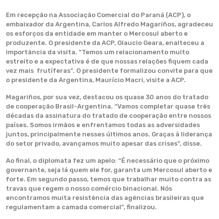
Em recepção na Associação Comercial do Paraná (ACP), o
embaixador da Argentina, Carlos Alfredo Magariños, agradeceu
os esforços da entidade em manter o Mercosul aberto e
produzente. O presidente da ACP, Glaucio Geara, enalteceu a
importância da visita. “Temos um relacionamento muito
estreito e a expectativa é de que nossas relações fiquem cada
vez mais frutíferas”. O presidente formalizou convite para que
o presidente da Argentina, Maurício Macri, visite a ACP.
Magariños, por sua vez, destacou os quase 30 anos do tratado
de cooperação Brasil-Argentina. “Vamos completar quase três
décadas da assinatura do tratado de cooperação entre nossos
países. Somos irmãos e enfrentamos todas as adversidades
juntos, principalmente nesses últimos anos. Graças à liderança
do setor privado, avançamos muito apesar das crises”, disse.
Ao final, o diplomata fez um apelo: “É necessário que o próximo
governante, seja lá quem ele for, garanta um Mercosul aberto e
forte. Em segundo passo, temos que trabalhar muito contra as
travas que regem o nosso comércio binacional. Nós
encontramos muita resistência das agências brasileiras que
regulamentam a camada comercial”, finalizou.