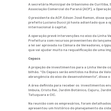
A secretária Municipal de Urbanismo de Curitiba, 
Associação Comercial do Paraná (ACP), a Operaçã
O presidente da ACP, Edson José Ramon, disse que 
prefeito Luciano Ducci já havia adiantado que a o
internacional à capital.
A operação prevê intervenções no eixo da Linha Ve
Prefeitura com recursos provenientes do lançamen
a lei ser aprovada na Câmara de Vereadores, o Ipp
que vai ajudar muito na requalificação de uma imp
Cepacs
A projeção de investimentos para a Linha Verde co
bilhão. “Os Cepacs serão emitidos na Bolsa de Val
abrangência do eixo de desenvolvimento”, disse o
A área definida para receber os investimentos envo
Imbuia, Cristo Rei, Jardim Botânico, Cajuru, Jard
Tatuquara e CIC.
Na reunião com os empresários, foram detalhados 
apresentou um histórico do planejamento da cidad