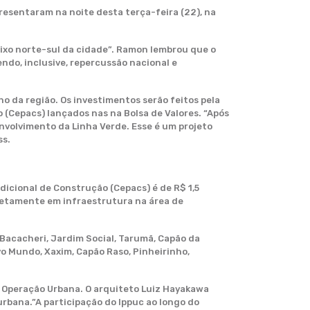
presentaram na noite desta terça-feira (22), na
eixo norte-sul da cidade”. Ramon lembrou que o
ndo, inclusive, repercussão nacional e
no da região. Os investimentos serão feitos pela
(Cepacs) lançados nas na Bolsa de Valores. “Após
envolvimento da Linha Verde. Esse é um projeto
ss.
dicional de Construção (Cepacs) é de R$ 1,5
iretamente em infraestrutura na área de
, Bacacheri, Jardim Social, Tarumã, Capão da
vo Mundo, Xaxim, Capão Raso, Pinheirinho,
a Operação Urbana. O arquiteto Luiz Hayakawa
rbana.”A participação do Ippuc ao longo do