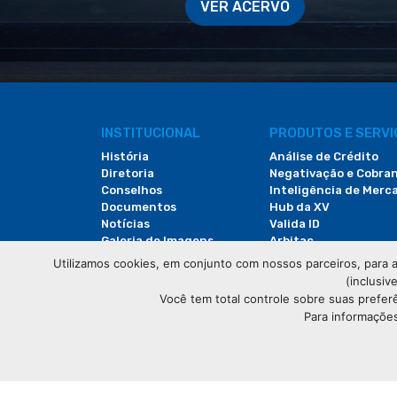
VER ACERVO
INSTITUCIONAL
PRODUTOS E SERV
História
Análise de Crédito
Diretoria
Negativação e Cobra
Conselhos
Inteligência de Merc
Documentos
Hub da XV
Notícias
Valida ID
Galeria de Imagens
Arbitac
Revista do Comércio
Locação de Espaços
Utilizamos cookies, em conjunto com nossos parceiros, para a
(inclusiv
Você tem total controle sobre suas prefer
Para informações
© Copyright
Associação Comercial do Paraná
- Tod