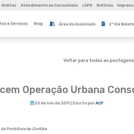
Arbitac
Atendimento ao Consumidor
LGPD
Notícias
Imprens
os e Serviços
Blog
Área do Associado
2ª Via Bolet
Voltar para todas as postagens
cem Operação Urbana Conso
23 de nov de 2011 | Escrito por
ACP
da Prefeitura de Curitiba