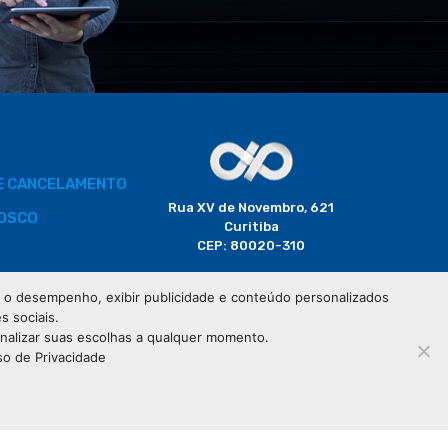
DE CANCELAMENTO
Rua XV de Novembro, 621
OSCO
Curitiba
CEP: 80020-310
BORADOR
 e o desempenho, exibir publicidade e conteúdo personalizados
(41) 3320-2929
s sociais.
CIAIS
onalizar suas escolhas a qualquer momento.
so de Privacidade
76.583.004/0001-01