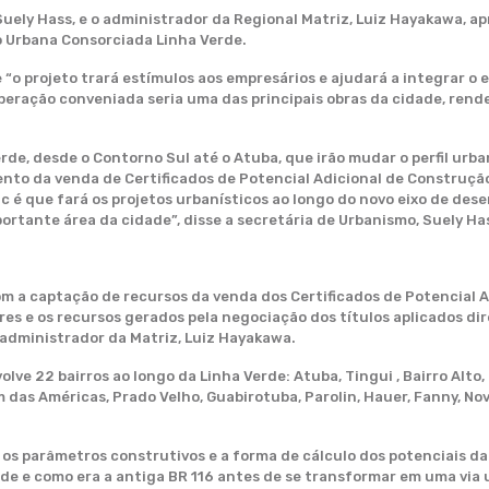
Suely Hass, e o administrador da Regional Matriz, Luiz Hayakawa, a
o Urbana Consorciada Linha Verde.
“o projeto trará estímulos aos empresários e ajudará a integrar o 
peração conveniada seria uma das principais obras da cidade, rende
rde, desde o Contorno Sul até o Atuba, que irão mudar o perfil urba
to da venda de Certificados de Potencial Adicional de Construção 
uc é que fará os projetos urbanísticos ao longo do novo eixo de des
ortante área da cidade”, disse a secretária de Urbanismo, Suely Ha
m a captação de recursos da venda dos Certificados de Potencial A
ores e os recursos gerados pela negociação dos títulos aplicados d
 administrador da Matriz, Luiz Hayakawa.
lve 22 bairros ao longo da Linha Verde: Atuba, Tingui , Bairro Alto
im das Américas, Prado Velho, Guabirotuba, Parolin, Hauer, Fanny, No
os parâmetros construtivos e a forma de cálculo dos potenciais d
e e como era a antiga BR 116 antes de se transformar em uma via u