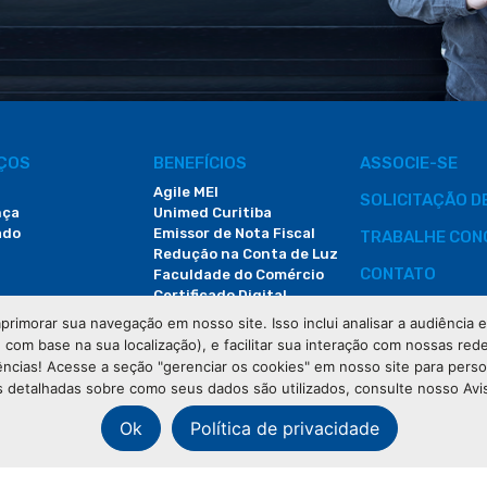
IÇOS
BENEFÍCIOS
ASSOCIE-SE
Agile MEI
SOLICITAÇÃO 
nça
Unimed Curitiba
ado
Emissor de Nota Fiscal
TRABALHE CON
Redução na Conta de Luz
CONTATO
Faculdade do Comércio
Certificado Digital
ÁREA DO COLA
primorar sua navegação em nosso site. Isso inclui analisar a audiência
e com base na sua localização), e facilitar sua interação com nossas rede
DEMANDAS JUDI
ências! Acesse a seção "gerenciar os cookies" em nosso site para pers
 detalhadas sobre como seus dados são utilizados, consulte nosso Avi
Ok
Política de privacidade
os os direitos reservados