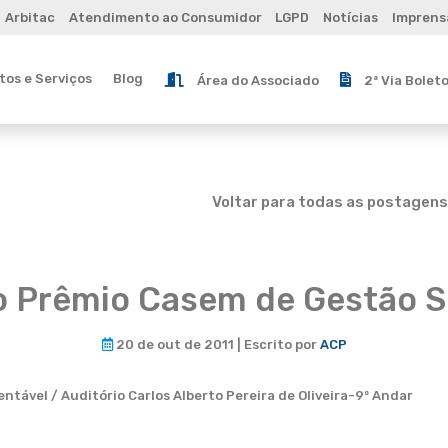
Arbitac
Atendimento ao Consumidor
LGPD
Notícias
Imprens
os e Serviços
Blog
Área do Associado
2ª Via Bolet
Voltar para todas as postagens
o Prêmio Casem de Gestão S
20 de out de 2011 | Escrito por
ACP
tável / Auditório Carlos Alberto Pereira de Oliveira-9º Andar