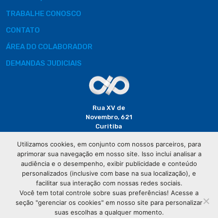
TRABALHE CONOSCO
CONTATO
ÁREA DO COLABORADOR
DEMANDAS JUDICIAIS
Rua XV de
Novembro, 621
Curitiba
CEP: 80020-310
Utilizamos cookies, em conjunto com nossos parceiros, para
aprimorar sua navegação em nosso site. Isso inclui analisar a
(41) 3320-
audiência e o desempenho, exibir publicidade e conteúdo
2929
personalizados (inclusive com base na sua localização), e
facilitar sua interação com nossas redes sociais.
Você tem total controle sobre suas preferências! Acesse a
seção "gerenciar os cookies" em nosso site para personalizar
suas escolhas a qualquer momento.