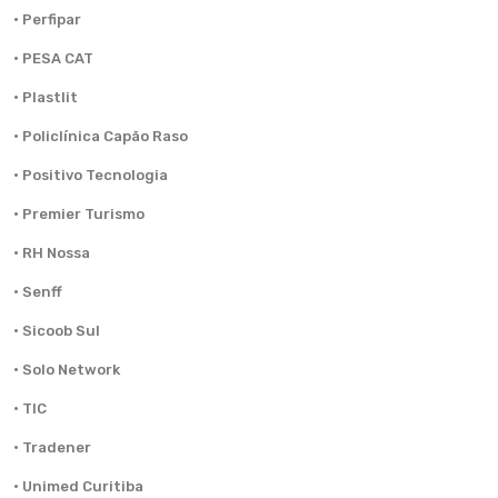
· Perfipar
· PESA CAT
· Plastlit
· Policlínica Capão Raso
· Positivo Tecnologia
· Premier Turismo
· RH Nossa
· Senff
· Sicoob Sul
· Solo Network
· TIC
· Tradener
· Unimed Curitiba