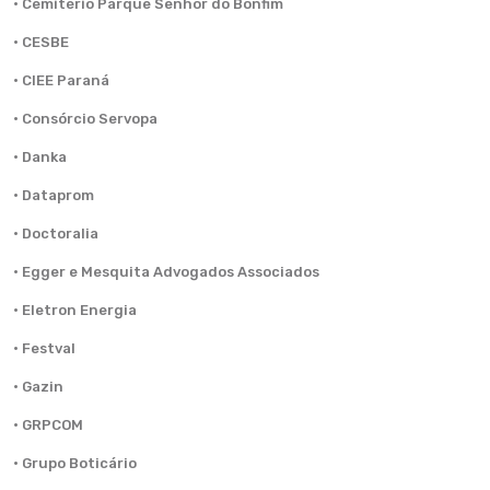
· Cemitério Parque Senhor do Bonfim
· CESBE
· CIEE Paraná
· Consórcio Servopa
· Danka
· Dataprom
· Doctoralia
· Egger e Mesquita Advogados Associados
· Eletron Energia
· Festval
· Gazin
· GRPCOM
· Grupo Boticário