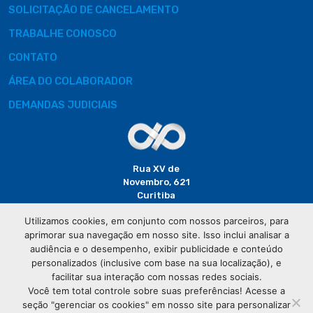
SOLICITAÇÃO DE CANCELAMENTO
TRABALHE CONOSCO
CONTATO
ÁREA DO COLABORADOR
DEMANDAS JUDICIAIS
Rua XV de
Novembro, 621
Curitiba
CEP: 80020-310
Utilizamos cookies, em conjunto com nossos parceiros, para
aprimorar sua navegação em nosso site. Isso inclui analisar a
(41) 3320-
audiência e o desempenho, exibir publicidade e conteúdo
2929
personalizados (inclusive com base na sua localização), e
facilitar sua interação com nossas redes sociais.
Você tem total controle sobre suas preferências! Acesse a
seção "gerenciar os cookies" em nosso site para personalizar