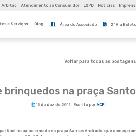
Arbitac
Atendimento ao Consumidor
LGPD
Notícias
Imprens
os e Serviços
Blog
Área do Associado
2ª Via Bolet
Voltar para todas as postagens
e brinquedos na praça Sant
15 de dez de 2011 | Escrito por
ACP
pai Noel no palco armado na praça Santos Andrade, que começaram 