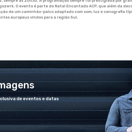
 22, sempre às 20h30. A programação sempre foi prestigiada por gr
ozwrk. O evento é parte do Natal Encantado ACP, que além da deco
ação de um caminhão-palco adaptado com som, luz e cenografia típi
antes europeus vindos para a região Sul.
Imagens
xclusiva de eventos e datas