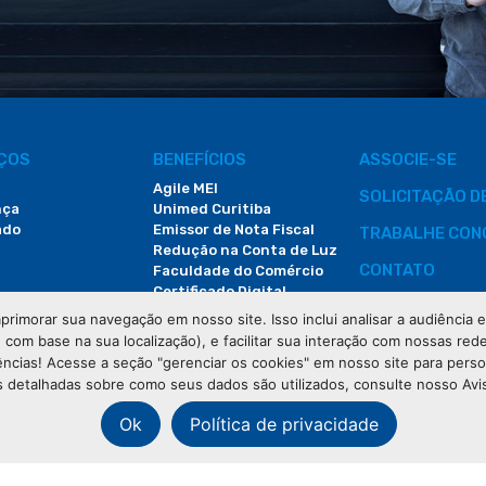
IÇOS
BENEFÍCIOS
ASSOCIE-SE
Agile MEI
SOLICITAÇÃO 
nça
Unimed Curitiba
ado
Emissor de Nota Fiscal
TRABALHE CON
Redução na Conta de Luz
CONTATO
Faculdade do Comércio
Certificado Digital
ÁREA DO COLA
primorar sua navegação em nosso site. Isso inclui analisar a audiência
e com base na sua localização), e facilitar sua interação com nossas rede
DEMANDAS JUDI
ências! Acesse a seção "gerenciar os cookies" em nosso site para pers
 detalhadas sobre como seus dados são utilizados, consulte nosso Avi
Ok
Política de privacidade
os os direitos reservados