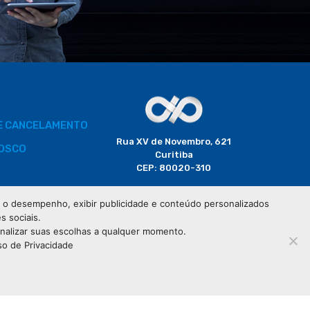
DE CANCELAMENTO
Rua XV de Novembro, 621
OSCO
Curitiba
CEP: 80020-310
BORADOR
 e o desempenho, exibir publicidade e conteúdo personalizados
(41) 3320-2929
s sociais.
CIAIS
onalizar suas escolhas a qualquer momento.
so de Privacidade
76.583.004/0001-01