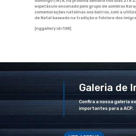
domingo (18) e, na próxima semana nos dias 21 e
espetáculo encenado pelo grupo de sombras Karag
comemorações natalinas aos bairros, com a utiliz
de Natal baseado na tradição e folclore dos imigr
[nggallery id=138]
Galeria de 
Confira a nossa galeria e
importantes para a ACP.