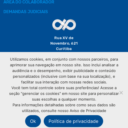
ÁREA DO COLABORADOR
DEMANDAS JUDICIAIS
Rua XV de
Novembro, 621
Curitiba
CEP: 80020-310
Utilizamos cookies, em conjunto com nossos parceiros, para
aprimorar sua navegação em nosso site. Isso inclui analisar a
(41) 3320-
audiência e o desempenho, exibir publicidade e conteúdo
2929
personalizados (inclusive com base na sua localização), e
facilitar sua interação com nossas redes sociais.
Você tem total controle sobre suas preferências! Acesse a
seção "gerenciar os cookies" em nosso site para personalizar
suas escolhas a qualquer momento.
Para informações detalhadas sobre como seus dados são
utilizados, consulte nosso Aviso de Privacidade
© Copyright
Associação Comercial do Paraná
- Todos os
direitos reservados
Ok
Política de privacidade
76.583.004/0001-01