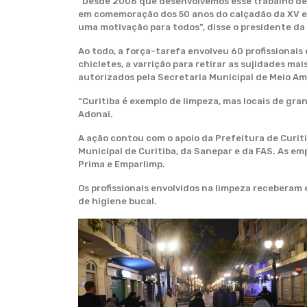
“Desde 2006 que desenvolvemos esse trabalho de
em comemoração dos 50 anos do calçadão da XV e 
uma motivação para todos”, disse o presidente da
Ao todo, a força-tarefa envolveu 60 profissionais
chicletes, a varrição para retirar as sujidades m
autorizados pela Secretaria Municipal de Meio A
“Curitiba é exemplo de limpeza, mas locais de gr
Adonai.
A ação contou com o apoio da Prefeitura de Curit
Municipal de Curitiba, da Sanepar e da FAS. As em
Prima e Emparlimp.
Os profissionais envolvidos na limpeza receberam 
de higiene bucal.