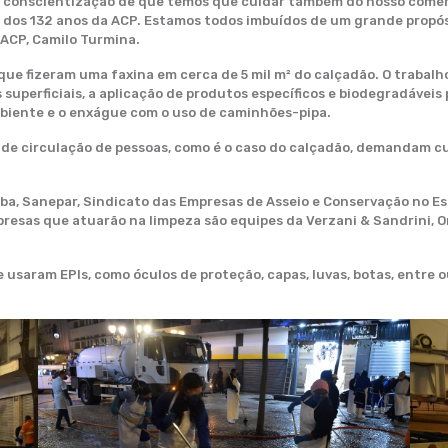
 conscientização de que temos que cuidar também do nosso comérc
dos 132 anos da ACP. Estamos todos imbuídos de um grande propósit
 ACP, Camilo Turmina.
 que fizeram uma faxina em cerca de 5 mil m² do calçadão. O trabalh
ais superficiais, a aplicação de produtos específicos e biodegradáv
mbiente e o enxágue com o uso de caminhões-pipa.
ande circulação de pessoas, como é o caso do calçadão, demandam cu
iba, Sanepar, Sindicato das Empresas de Asseio e Conservação no E
presas que atuarão na limpeza são equipes da Verzani & Sandrini, Or
e usaram EPIs, como óculos de proteção, capas, luvas, botas, entre 