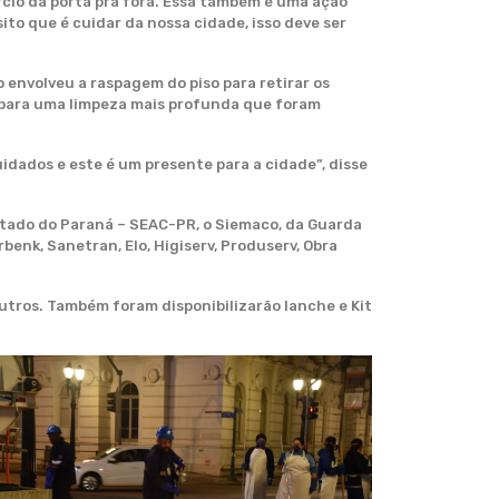
io da porta pra fora. Essa também é uma ação
o que é cuidar da nossa cidade, isso deve ser
o envolveu a raspagem do piso para retirar os
eis para uma limpeza mais profunda que foram
idados e este é um presente para a cidade”, disse
stado do Paraná – SEAC-PR, o Siemaco, da Guarda
benk, Sanetran, Elo, Higiserv, Produserv, Obra
outros. Também foram disponibilizarão lanche e Kit