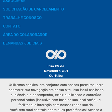
ASSOCIE-SE
SOLICITAÇÃO DE CANCELAMENTO
TRABALHE CONOSCO
CONTATO
ÁREA DO COLABORADOR
DEMANDAS JUDICIAIS
Rua XV de
Novembro, 621
Curitiba
CEP: 80020-310
Utilizamos cookies, em conjunto com nossos parceiros, para
aprimorar sua navegação em nosso site. Isso inclui analisar a
(41) 3320-
audiência e o desempenho, exibir publicidade e conteúdo
2929
personalizados (inclusive com base na sua localização), e
facilitar sua interação com nossas redes sociais.
Você tem total controle sobre suas preferências! Acesse a