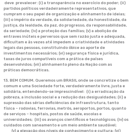
deve prevalecer: (i) a transparência no exercício do poder; (ii)
partidos políticos verdadeiramente representativos, que
cumpram o seu papel de organização e alinhamento de ideias;
(iii) o império da verdade, da solidariedade, da honestidade, da
justiça, da lealdade, da paz, do progresso, da responsabilidade,
da seriedade; (iv) a proteção das famílias; (v) a abolição de
entraves inúteis e perversos que sem razão justa e adequada,
dificultam e às vezes até impedem a criatividade e atividades
legais das pessoas, constituindo óbice ao aporte de
investimentos necessários; (vi) segurança física e jurídica,
taxas de juros compatíveis com a prática de países
desenvolvidos; (vii) alinhamento pleno da Nação com as
práticas democráticas.
13. BEM COMUM. Queremos um BRASIL onde se concretize o bem
comum e uma Sociedade forte, verdadeiramente livre, justa e
solidária, entendendo-se imprescindível: (i) a erradicação da
pobreza, a inclusão social e a redução das desigualdades; (ii) a
supressão das sérias deficiências de infraestrutura, tanto
física – rodovias, ferrovias, metrôs, aeroportos, portos, quanto
de serviços – hospitais, postos de saúde, escolas e
universidades; (iii) os avanços científicos e tecnológicos; (iv) os
cuidados com saneamento e um meio ambiente saudável;
(v) a elevação dos níveis de conhecimento e cultura; (vi)