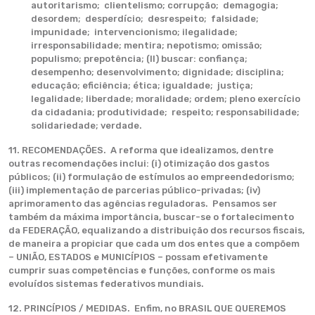
autoritarismo; clientelismo; corrupção; demagogia;
desordem; desperdício; desrespeito; falsidade;
impunidade; intervencionismo; ilegalidade;
irresponsabilidade; mentira; nepotismo; omissão;
populismo; prepotência; (II) buscar: confiança;
desempenho; desenvolvimento; dignidade; disciplina;
educação; eficiência; ética; igualdade; justiça;
legalidade; liberdade; moralidade; ordem; pleno exercício
da cidadania; produtividade; respeito; responsabilidade;
solidariedade; verdade.
11. RECOMENDAÇÕES. A reforma que idealizamos, dentre
outras recomendações inclui: (i) otimização dos gastos
públicos; (ii) formulação de estímulos ao empreendedorismo;
(iii) implementação de parcerias público-privadas; (iv)
aprimoramento das agências reguladoras. Pensamos ser
também da máxima importância, buscar-se o fortalecimento
da FEDERAÇÃO, equalizando a distribuição dos recursos fiscais,
de maneira a propiciar que cada um dos entes que a compõem
– UNIÃO, ESTADOS e MUNICÍPIOS – possam efetivamente
cumprir suas competências e funções, conforme os mais
evoluídos sistemas federativos mundiais.
12. PRINCÍPIOS / MEDIDAS. Enfim, no BRASIL QUE QUEREMOS