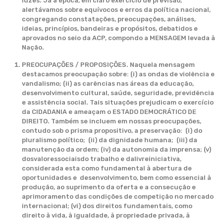
luzes. Já à época, em claro exercício de previsão,
alertávamos sobre equívocos e erros da política nacional,
congregando constatações, preocupações, análises,
ideias, princípios, bandeiras e propósitos, debatidos e
aprovados no seio da ACP, compondo a MENSAGEM levada à
Nação.
PREOCUPAÇÕES / PROPOSIÇÕES. Naquela mensagem
destacamos preocupação sobre: (i) as ondas de violência e
vandalismo; (ii) as carências nas áreas da educação,
desenvolvimento cultural, saúde, seguridade, previdência
e assistência social. Tais situações prejudicam o exercício
da CIDADANIA e ameaçam o ESTADO DEMOCRÁTICO DE
DIREITO. Também se incluem em nossas preocupações,
contudo sob o prisma propositivo, a preservação: (i) do
pluralismo político; (ii) da dignidade humana; (iii) da
manutenção da ordem; (iv) da autonomia da imprensa; (v)
dosvaloressociaisdo trabalho e dalivreiniciativa,
considerada esta como fundamental à abertura de
oportunidades e desenvolvimento, bem como essencial à
produção, ao suprimento da oferta e a consecução e
aprimoramento das condições de competição no mercado
internacional; (vi) dos direitos fundamentais, como
direito à vida, à igualdade, à propriedade privada, à