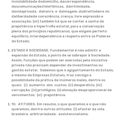
inviolabilidade dodomicílio, dacorrespondência,
dascomunicaçõestelefônicas, daintimidade,
davidaprivada, dahonra e daimagem, dodireitodeire vir,
daliberdadede consciência, crença, livre expressão e
associação; (vii) também há que se conter a sanha de
prepotência e hipertrofia estatal, para a conservação
plena dos princípios republicanos, que exigem perfeito
equilíbrio, interdependência e respeito entre os Poderes
do Estado.
ESTADO X SOCIEDADE. Fundamental é não admitir a
expansão do Estado, a ponto de se sobrepor à Sociedade.
Assim, funções que podem ser exercidas pela iniciativa
privada não precisam depender de investimentos ou
gestão estatal. Sabemos que o agigantamento do Estado,
e mesmo de Empresas Estatais, traz consigo a
possibilidade da prática de inúmeros males, dentre os
quais: (i) aumento dos custos; (ii) desperdício; (iii)
corrupção; (iv) privilégios; (v) elevação desproporcional de
vencimentos; (vi) prepotência.
10. ATITUDES. Em resumo, o que queremos e o que não
queremos, dentre outras atitudes: (I) afastar da vida
brasileira: arbitrariedade; assistencialismo;