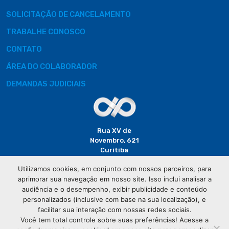
SOLICITAÇÃO DE CANCELAMENTO
TRABALHE CONOSCO
CONTATO
ÁREA DO COLABORADOR
DEMANDAS JUDICIAIS
Rua XV de
Novembro, 621
Curitiba
CEP: 80020-310
Utilizamos cookies, em conjunto com nossos parceiros, para
aprimorar sua navegação em nosso site. Isso inclui analisar a
(41) 3320-
audiência e o desempenho, exibir publicidade e conteúdo
2929
personalizados (inclusive com base na sua localização), e
facilitar sua interação com nossas redes sociais.
Você tem total controle sobre suas preferências! Acesse a