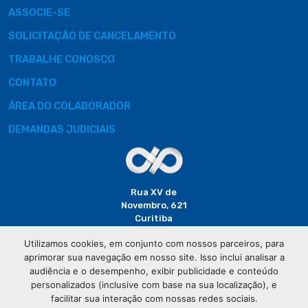
ASSOCIE-SE
SOLICITAÇÃO DE CANCELAMENTO
TRABALHE CONOSCO
CONTATO
ÁREA DO COLABORADOR
DEMANDAS JUDICIAIS
Rua XV de
Novembro, 621
Curitiba
CEP: 80020-310
Utilizamos cookies, em conjunto com nossos parceiros, para
aprimorar sua navegação em nosso site. Isso inclui analisar a
(41) 3320-
audiência e o desempenho, exibir publicidade e conteúdo
2929
personalizados (inclusive com base na sua localização), e
facilitar sua interação com nossas redes sociais.