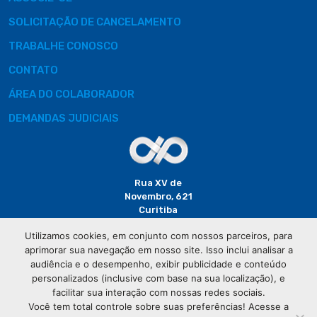
SOLICITAÇÃO DE CANCELAMENTO
TRABALHE CONOSCO
CONTATO
ÁREA DO COLABORADOR
DEMANDAS JUDICIAIS
Rua XV de
Novembro, 621
Curitiba
CEP: 80020-310
Utilizamos cookies, em conjunto com nossos parceiros, para
aprimorar sua navegação em nosso site. Isso inclui analisar a
(41) 3320-
audiência e o desempenho, exibir publicidade e conteúdo
2929
personalizados (inclusive com base na sua localização), e
facilitar sua interação com nossas redes sociais.
Você tem total controle sobre suas preferências! Acesse a