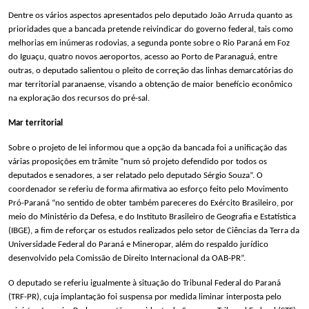
Dentre os vários aspectos apresentados pelo deputado João Arruda quanto as
prioridades que a bancada pretende reivindicar do governo federal, tais como
melhorias em inúmeras rodovias, a segunda ponte sobre o Rio Paraná em Foz
do Iguaçu, quatro novos aeroportos, acesso ao Porto de Paranaguá, entre
outras, o deputado salientou o pleito de correção das linhas demarcatórias do
mar territorial paranaense, visando a obtenção de maior benefício econômico
na exploração dos recursos do pré-sal.
Mar territorial
Sobre o projeto de lei informou que a opção da bancada foi a unificação das
várias proposições em trâmite “num só projeto defendido por todos os
deputados e senadores, a ser relatado pelo deputado Sérgio Souza”. O
coordenador se referiu de forma afirmativa ao esforço feito pelo Movimento
Pró-Paraná “no sentido de obter também pareceres do Exército Brasileiro, por
meio do Ministério da Defesa, e do Instituto Brasileiro de Geografia e Estatística
(IBGE), a fim de reforçar os estudos realizados pelo setor de Ciências da Terra da
Universidade Federal do Paraná e Mineropar, além do respaldo jurídico
desenvolvido pela Comissão de Direito Internacional da OAB-PR”.
O deputado se referiu igualmente à situação do Tribunal Federal do Paraná
(TRF-PR), cuja implantação foi suspensa por medida liminar interposta pelo