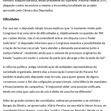
ministro Joaquim Barbosa, então presidente do Supremo Tribunal Federal (STF),
alegando custos excessivos e mesmo a inconstitucionalidade do projeto
aprovado pela Câmara dos Deputados.
Dificuldades
Por sua vez, o deputado Sérgio Souza explicou que “o momento vivido pelo
Congresso traz uma série de dificuldades e, objetivamente na questão do TRF,
por razões óbvias, não é recomendável entrar em disputa com o Poder
Judiciário”. O deputado informou que o Congresso examina a possibilidade da
criação de turmas recursais “para atender a demanda paranaense junto à
Justiça Federal”, revelando ainda que o volume de processos originários do
Estado “supera em muito o volume da parte que abrange o Rio Grande do Sul”.
A reforma política, antiga reivindicação de entidades representativas da
sociedade organizada, dentre elas a Associação Comercial do Paraná, foi
também tratada pelo deputado João Arruda, para quem apesar de alguns
consensos como o fim das coligações proporcionais, coincidência de mandatos
e financiamento de campanhas, “é impossível obter uma posição unificada,
tendo em vista que cada um de nós é eleito de uma forma diferente”.
Além do grande número de convidados, estiveram presentes o ex-ministro
Borges da Silveira, ex-governador Mário Pereira, ex-secretário Heron Arzua, ex-
presidente Edson Ramon, consultor jurídico Cleverson Marinho Teixeira e os