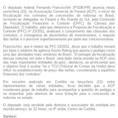
O deputado federal Fernando Francischini (PSDB-PR) anuncia nesta
sexta-feira (15), na Associação Comercial do Paraná (ACP), o início da
fiscalização nos contratos de concessões de rodovias no Brasil,
incluindo as delegadas no Paraná e Rio Grande do Sul, pela Comissão
de Fiscalização Financeira e Controle (CFFC) da Câmara dos
Deputados. O trabalho, pelo que determina a Proposta de Fiscalização e
Controle (PFC) nº 23/2011, analisará o cumprimento das cláusulas dos
contratos, o cronograma de desembolso de investimentos, o reajuste
das tarifas e o possível superfaturamento por parte das concessionárias.
Francischini, que é relator da PFC 23/2011, disse que o trabalho tomará
por base o relatório da agência Austin Rating que aponta o pedágio como
uma das atividades mais rentáveis do Brasil. “O pontapé da fiscalização
dessas rodovias em todo o Brasil será dado nesta reunião na ACP, uma
das mais importantes entidades do país”, destacou, ao acrescentar que
o objetivo final é avaliar “se o TCU (Tribunal de Contas da União) deve
influir no estabelecimento do preço das tarifas, considerando o equilíbrio
financeiro dos contratos”.
Em encontro realizado em Curitiba na terça-feira (12), entre
representantes de várias entidades, ficou decidido que a ACP
coordenará grupo de trabalho para acompanhar a questão do pedágio e
se empenhar pela abertura de nova licitação para a concessão de
rodovias no estado.
O deputado será recebido pela diretoria e associados da entidade em
reunião-almoço, às 12 horas, no 8º andar, Centro de Curitiba.
Serviço: