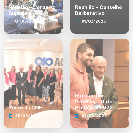
Reunião – Conselho
Reunião – Conselho
Superior
Deliberativo
01/03/2023
01/03/2023
Entrega dos
Prêmios – Natal
Posse do CME
Premiado 2022
28/02/2023
03/02/2023