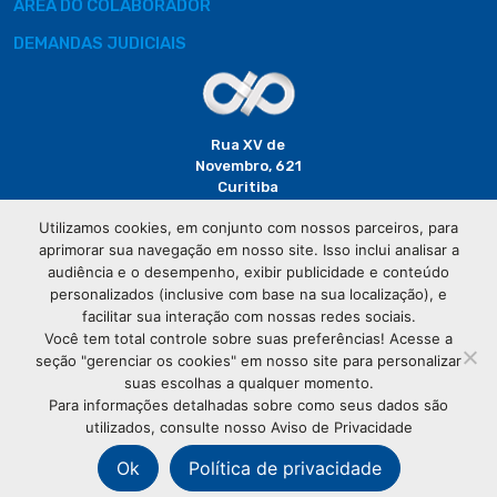
ÁREA DO COLABORADOR
DEMANDAS JUDICIAIS
Rua XV de
Novembro, 621
Curitiba
CEP: 80020-310
Utilizamos cookies, em conjunto com nossos parceiros, para
aprimorar sua navegação em nosso site. Isso inclui analisar a
(41) 3320-
audiência e o desempenho, exibir publicidade e conteúdo
2929
personalizados (inclusive com base na sua localização), e
facilitar sua interação com nossas redes sociais.
Você tem total controle sobre suas preferências! Acesse a
seção "gerenciar os cookies" em nosso site para personalizar
suas escolhas a qualquer momento.
Para informações detalhadas sobre como seus dados são
utilizados, consulte nosso Aviso de Privacidade
© Copyright
Associação Comercial do Paraná
- Todos os
direitos reservados
Ok
Política de privacidade
76.583.004/0001-01