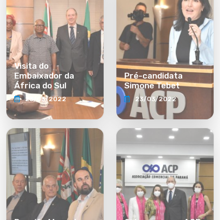
Visita do
Embaixador da
Pré-candidata
África do Sul
Simone Tebet
23/03/2022
23/03/2022