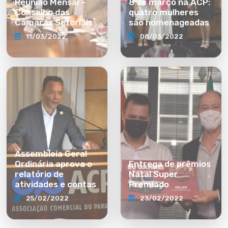
Reunião Mensal –
8 de março na ACP:
Conselho das
quatro mulheres
Câmaras Setoriais
são homenageadas
11/03/2022
08/03/2022
Assembleia Geral
Ordinária aprova o
Entrega de prêmios
relatório de
Natal Super
atividades e contas
Premiado
25/02/2022
23/02/2022